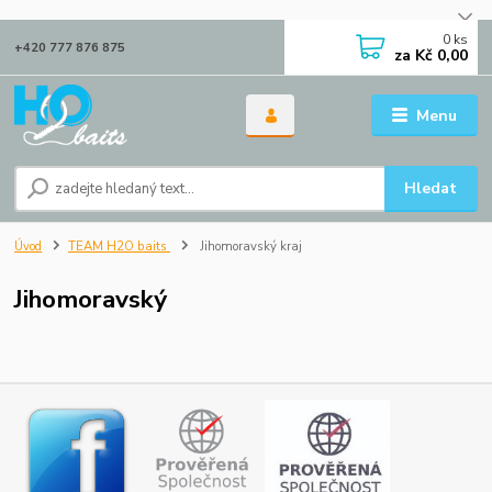
0
ks
+420 777 876 875
za
Kč 0,00
Menu
Hledat
Úvod
TEAM H2O baits
Jihomoravský kraj
Jihomoravský