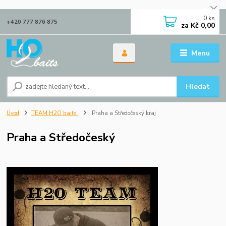
0
ks
+420 777 876 875
za
Kč 0,00
Menu
Hledat
Úvod
TEAM H2O baits
Praha a Středočeský kraj
Praha a Středočeský