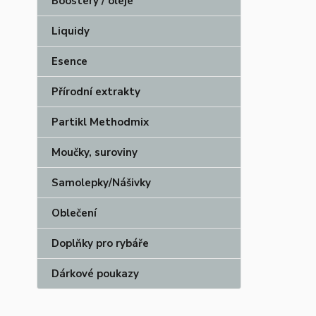
Boostery / oleje
Liquidy
Esence
Přírodní extrakty
Partikl Methodmix
Moučky, suroviny
Samolepky/Nášivky
Oblečení
Doplňky pro rybáře
Dárkové poukazy