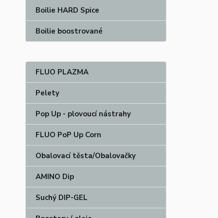
Boilie HARD Spice
Boilie boostrované
FLUO PLAZMA
Pelety
Pop Up - plovoucí nástrahy
FLUO PoP Up Corn
Obalovací těsta/Obalovačky
AMINO Dip
Suchý DIP-GEL