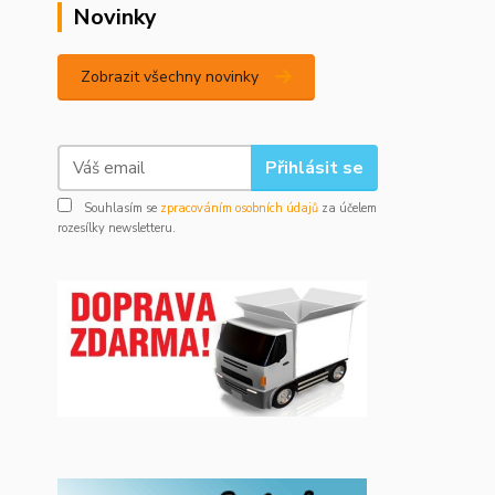
Novinky
Zobrazit všechny novinky
Přihlásit se
Souhlasím se
zpracováním osobních údajů
za účelem
rozesílky newsletteru.