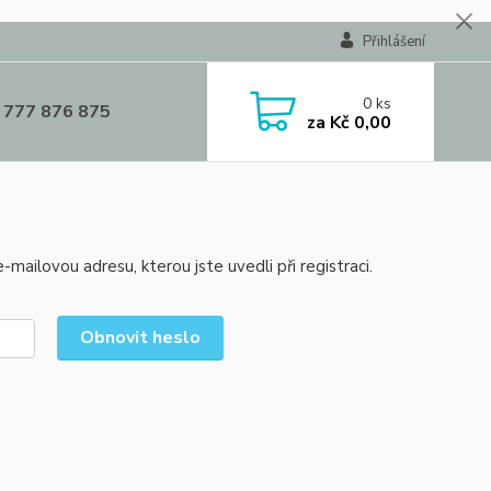
Přihlášení
0
ks
 777 876 875
za
Kč 0,00
mailovou adresu, kterou jste uvedli při registraci.
Obnovit heslo