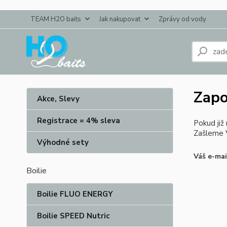
TEAM H2O baits
Jak nakupovat
Zprávy od vody
Zapo
Akce, Slevy
Registrace = 4% sleva
Pokud již
Zašleme V
Výhodné sety
Váš e-mai
Boilie
Boilie FLUO ENERGY
Boilie SPEED Nutric