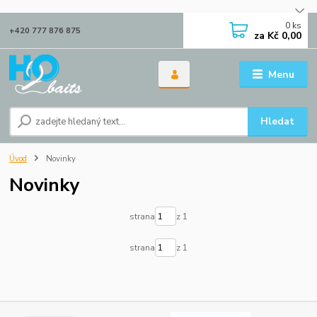
0
ks
+420 777 876 875
za
Kč 0,00
Menu
Hledat
Úvod
Novinky
Novinky
strana
z 1
strana
z 1