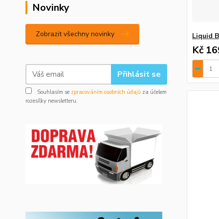
Novinky
Zobrazit všechny novinky
Liquid
Kč 16
Přihlásit se
Souhlasím se
zpracováním osobních údajů
za účelem
rozesílky newsletteru.