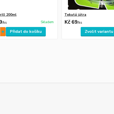
rill 200ml
Tekutá játra
9
Kč 69
Skladem
/
ks
/
ks
Přidat do košíku
Zvolit variantu