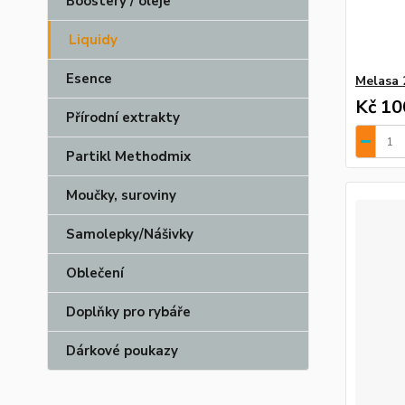
Boostery / oleje
Liquidy
Esence
Melasa 
Kč 10
Přírodní extrakty
Partikl Methodmix
Moučky, suroviny
Samolepky/Nášivky
Oblečení
Doplňky pro rybáře
Dárkové poukazy