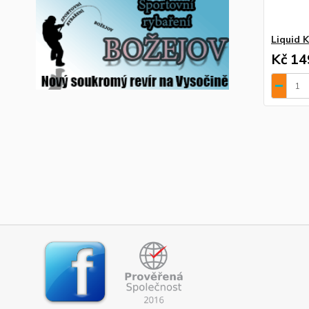
Liquid K
Kč 14