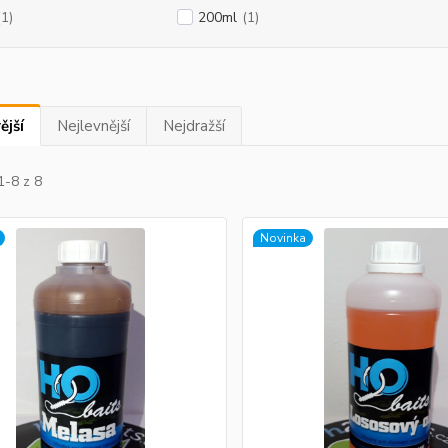
(1)
200ml
(1)
ější
Nejlevnější
Nejdražší
1-8 z 8
Novinka