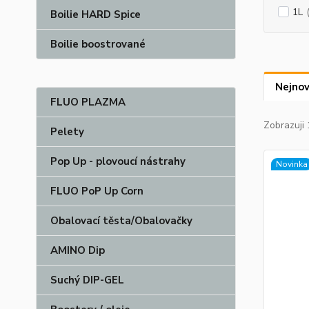
1L
Boilie HARD Spice
Boilie boostrované
Nejnov
FLUO PLAZMA
Zobrazuji 
Pelety
Pop Up - plovoucí nástrahy
Novinka
FLUO PoP Up Corn
Obalovací těsta/Obalovačky
AMINO Dip
Suchý DIP-GEL