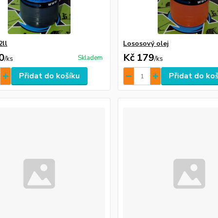
2ll
Lososový olej
0
Kč 179
Skladem
/
ks
/
ks
Přidat do košíku
Přidat do ko