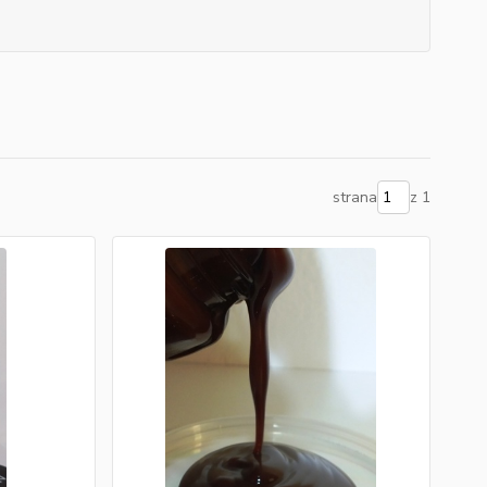
strana
z 1