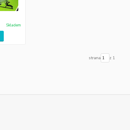
Skladem
strana
z 1