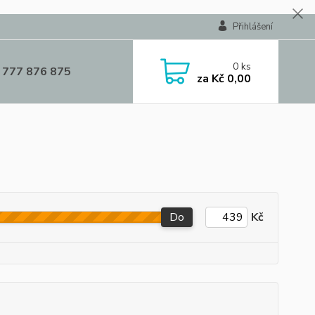
Přihlášení
0
ks
 777 876 875
za
Kč 0,00
Do
Kč