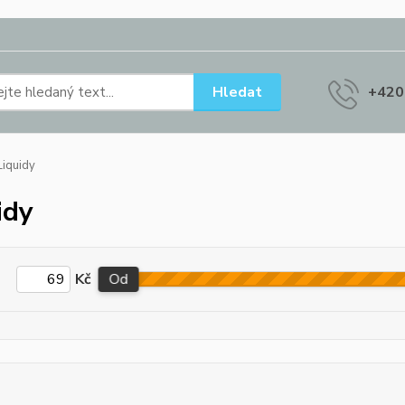
Hledat
+420
iquidy
idy
Kč
Od