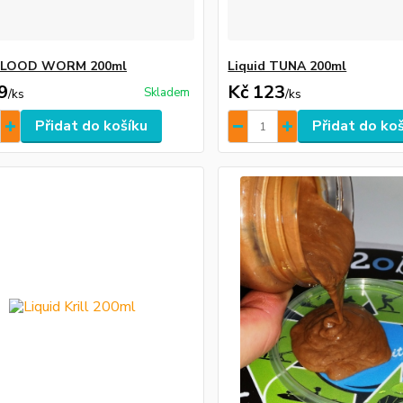
 BLOOD WORM 200ml
Liquid TUNA 200ml
9
Kč 123
Skladem
/
ks
/
ks
Přidat do košíku
Přidat do ko