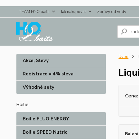
TEAM H2O baits
Jak nakupovat
Zprávy od vody
Úvod
L
Akce, Slevy
Liqu
Registrace = 4% sleva
Výhodné sety
Cena:
Boilie
Boilie FLUO ENERGY
Boilie SPEED Nutric
Balení