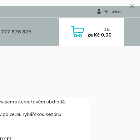
Přihlášení
0
ks
 777 876 875
za
Kč 0,00
v našem internetovém obchodě.
y po celou rybářskou sezónu.
ÍDCE!