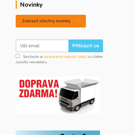
Novinky
Zobrazit všechny novinky
Přihlásit se
Souhlasím se
zpracováním osobních údajů
za účelem
rozesílky newsletteru.