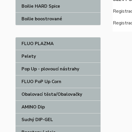
Boilie HARD Spice
Registrac
Boilie boostrované
Registra
FLUO PLAZMA
Pelety
Pop Up - plovoucí nástrahy
FLUO PoP Up Corn
Obalovací těsta/Obalovačky
AMINO Dip
Suchý DIP-GEL