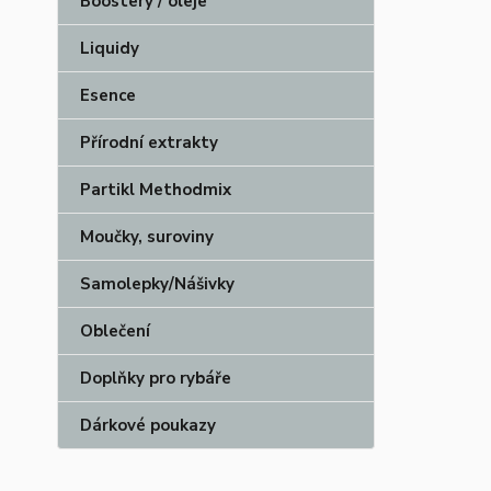
Boostery / oleje
Liquidy
Esence
Přírodní extrakty
Partikl Methodmix
Moučky, suroviny
Samolepky/Nášivky
Oblečení
Doplňky pro rybáře
Dárkové poukazy