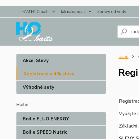
TEAM H2O baits
Jak nakupovat
Zprávy od vody
Úvod
R
Akce, Slevy
Regi
Registrace = 4% sleva
Výhodné sety
Registra
Boilie
Využijte 
Boilie FLUO ENERGY
Základní 
Boilie SPEED Nutric
SLEVY S