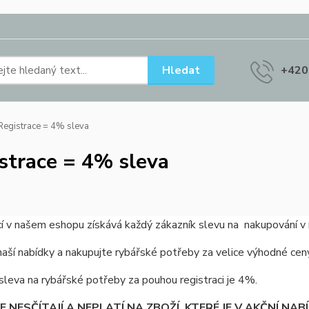
Hledat
+420
egistrace = 4% sleva
strace = 4% sleva
cí v našem eshopu získává každý zákazník slevu na nakupování 
naší nabídky a nakupujte rybářské potřeby za velice výhodné cen
sleva na rybářské potřeby za pouhou registraci je 4%.
E NESČÍTAJÍ A NEPLATÍ NA ZBOŽÍ, KTERÉ JE V AKČNÍ NAB