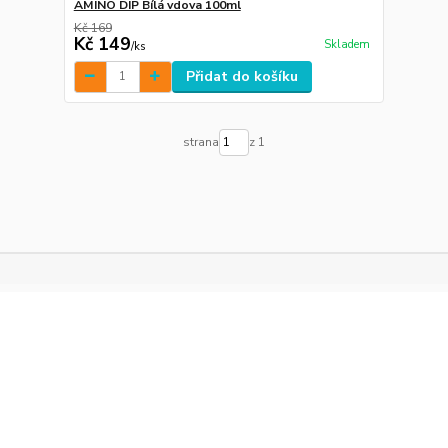
AMINO DIP Bílá vdova 100ml
Kč 169
Kč 149
Skladem
/
ks
Přidat do košíku
strana
z 1