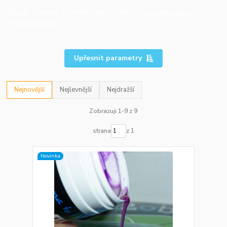
Obsah: Esence, extrakty, betain,NHDC, propylenglykol,
aminokyseliny
Upřesnit parametry
Nejnovější
Nejlevnější
Nejdražší
Zobrazuji 1-9 z 9
strana
z 1
Novinka