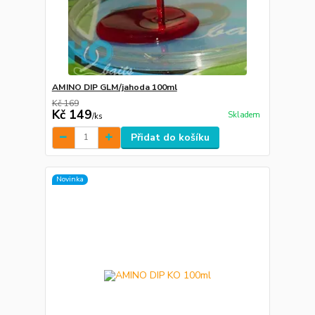
AMINO DIP GLM/jahoda 100ml
Kč 169
Kč 149
Skladem
/
ks
Přidat do košíku
Novinka