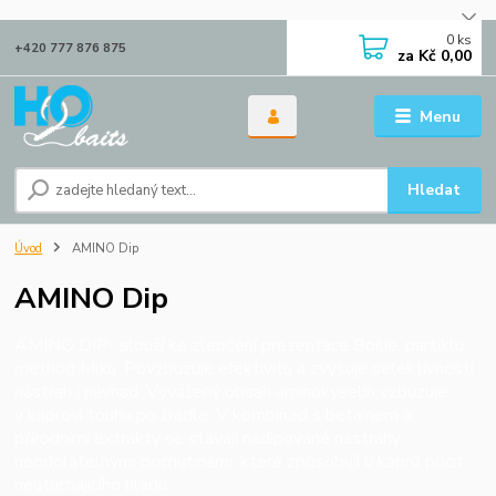
0
ks
+420 777 876 875
za
Kč 0,00
Menu
Hledat
Úvod
AMINO Dip
AMINO Dip
AMINO DIP- slouží ke zlepšení prezentace Boilie, partiklu,
method Mixu. Povzbuzuje efektivitu a zvyšuje selektivnosti
nástrah i návnad. Vyvážený obsah aminokyselin vzbuzuje
v kaprovi touhu po žrádle. V kombinaci s betainem a
přírodními extrakty se stávají nadipované nástrahy
neodolatelnými pochutinami, které způsobují u kaprů pocit
neutuchajícího hladu.