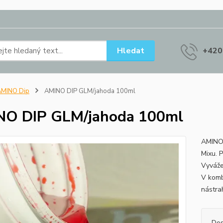
Hledat
+420
AMINO Dip
AMINO DIP GLM/jahoda 100ml
NO DIP GLM/jahoda 100ml
AMINO 
Mixu. P
Vyváže
V komb
nástra
Dos