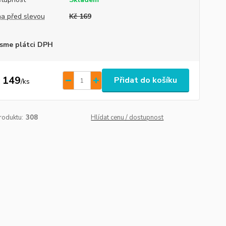
a před slevou
Kč 169
sme plátci DPH
 149
Přidat do košíku
/
ks
roduktu:
308
Hlídat cenu / dostupnost