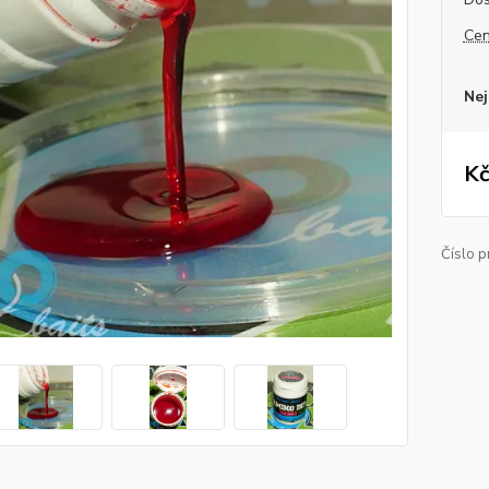
Cen
Nej
Kč
Číslo p