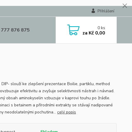
Přihlášení
0
ks
 777 876 875
za
Kč 0,00
DIP- slouží ke zlepšení prezentace Boilie, partiklu, method
ovzbuzuje efektivitu a zvyšuje selektivnosti nástrah i návnad.
ný obsah aminokyselin vzbuzuje v kaprovi touhu po žrádle.
inaci s betainem a přírodními extrakty se stávají nadipované
hy neodolatelnými pochutina...
celý popis
tupnost
Skladem