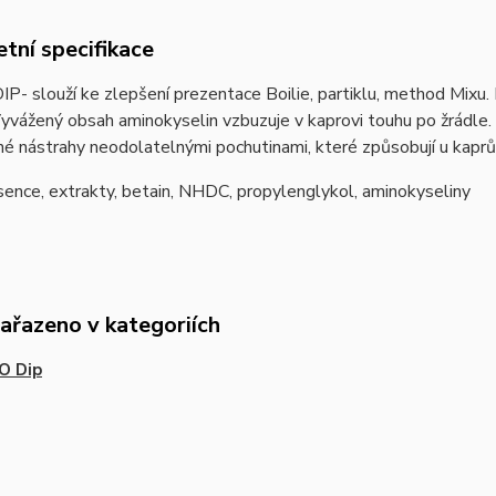
tní specifikace
- slouží ke zlepšení prezentace Boilie, partiklu, method Mixu. P
yvážený obsah aminokyselin vzbuzuje v kaprovi touhu po žrádle. 
é nástrahy neodolatelnými pochutinami, které způsobují u kaprů 
ence, extrakty, betain, NHDC, propylenglykol, aminokyseliny
zařazeno v kategoriích
O Dip