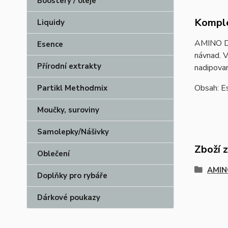
Boostery / oleje
Komple
Liquidy
AMINO DIP
Esence
návnad. V
Přírodní extrakty
nadipovan
Obsah: Es
Partikl Methodmix
Moučky, suroviny
Samolepky/Nášivky
Zboží 
Oblečení
AMIN
Doplňky pro rybáře
Dárkové poukazy