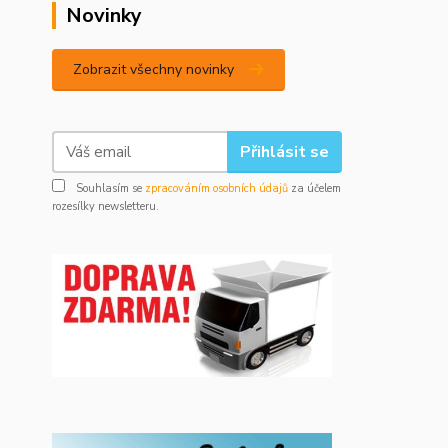
Novinky
Zobrazit všechny novinky
Přihlásit se
Souhlasím se
zpracováním osobních údajů
za účelem
rozesílky newsletteru.