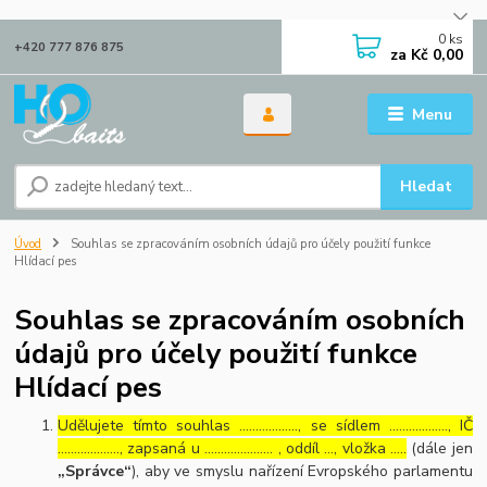
0
ks
+420 777 876 875
za
Kč 0,00
Menu
Hledat
Úvod
Souhlas se zpracováním osobních údajů pro účely použití funkce
Hlídací pes
Souhlas se zpracováním osobních
údajů pro účely použití funkce
Hlídací pes
Udělujete tímto souhlas ……………..., se sídlem ………………, IČ
………………., zapsaná u ………………… , oddíl …, vložka …..
(dále jen
„Správce“
), aby ve smyslu nařízení Evropského parlamentu