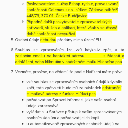
Poskytovatelem služby Eshop-rychle, provozované
společností Golemos s.r.o., sídlem Zátkovo nábřeží
448/73, 370 01, České Budějovice
Případně další poskytovatelé zpracovatelských
softwarů, služeb a aplikací, které však v současné
době společnost nevyužívá.
Osobní údaje
nebudou
předány mimo území EU.
Souhlas se zpracováním lze vzít kdykoliv zpět, a to
zasláním emailu na kontaktní adresu ..……………. s žádostí o
odhlášení, nebo kliknutím v obdrženém mailu Hlídacího psa
.
Vezměte, prosíme, na vědomí, že podle Nařízení máte právo:
vzít souhlas se zpracováním osobních údajů kdykoliv
zpět, toto zpětvzetí bude mít za následek
odstranění
e-mailové adresy z funkce Hlídací pes
požadovat po Správci informaci, jaké vaše osobní
údaje zpracovává
vyžádat si u Správce přístup k vašim zpracovávaným
osobním údajům a požadovat jejich kopii
u automatizovaně zpracovaných osobních údajů na