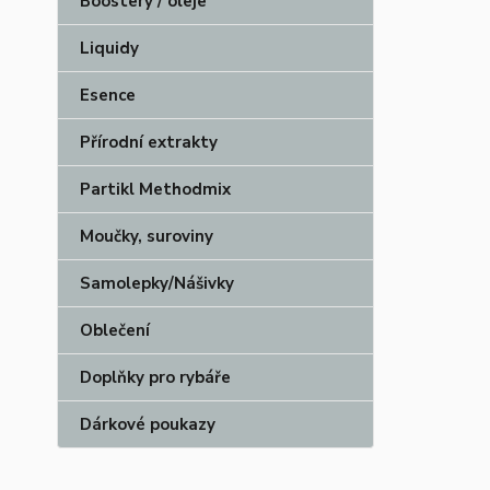
Boostery / oleje
Liquidy
Esence
Přírodní extrakty
Partikl Methodmix
Moučky, suroviny
Samolepky/Nášivky
Oblečení
Doplňky pro rybáře
Dárkové poukazy