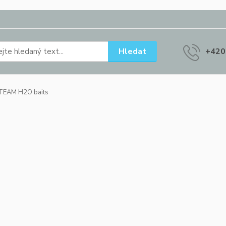
Hledat
+420
TEAM H2O baits