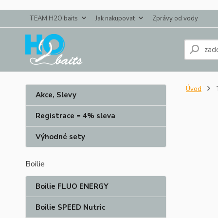
TEAM H2O baits
Jak nakupovat
Zprávy od vody
Úvod
Akce, Slevy
Registrace = 4% sleva
Výhodné sety
Boilie
Boilie FLUO ENERGY
Boilie SPEED Nutric