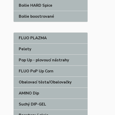
Boilie HARD Spice
Boilie boostrované
FLUO PLAZMA
Pelety
Pop Up - plovoucí nástrahy
FLUO PoP Up Corn
Obalovací těsta/Obalovačky
AMINO Dip
Suchý DIP-GEL