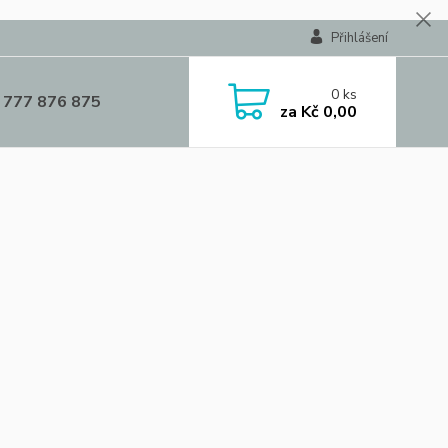
Přihlášení
0
ks
 777 876 875
za
Kč 0,00