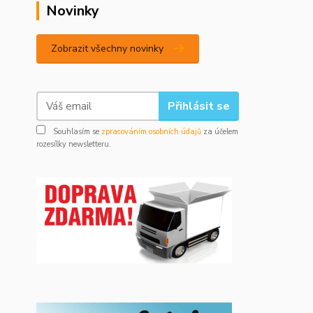
Novinky
Zobrazit všechny novinky
Přihlásit se
Souhlasím se
zpracováním osobních údajů
za účelem
rozesílky newsletteru.