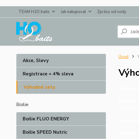
TEAM H2O baits
Jak nakupovat
Zprávy od vody
Úvod
V
Akce, Slevy
Výho
Registrace = 4% sleva
Výhodné sety
Výhodné 
Každý ba
Boilie
dárek pr
Boilie FLUO ENERGY
Každý se
Boilie SPEED Nutric
Výhodou 