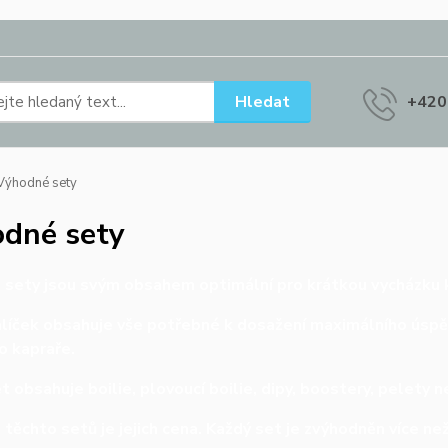
Hledat
+420
ýhodné sety
dné sety
sety jsou svým obsahem optimální pro krátkou vycházku 
líček obsahuje vše potřebné k dosažení maximálního úspě
o kapraře.
t obsahuje boilie, plovoucí boilie, dipy, boostery, pelety
těchto setů je jejich cena. Každý set je zvýhodněn více n