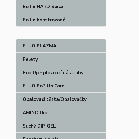
Boilie HARD Spice
Boilie boostrované
FLUO PLAZMA
Pelety
Pop Up - plovoucí nástrahy
FLUO PoP Up Corn
Obalovací těsta/Obalovačky
AMINO Dip
Suchý DIP-GEL