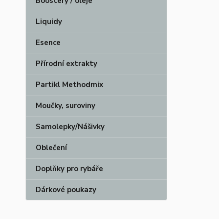
Boostery / oleje
Liquidy
Esence
Přírodní extrakty
Partikl Methodmix
Moučky, suroviny
Samolepky/Nášivky
Oblečení
Doplňky pro rybáře
Dárkové poukazy