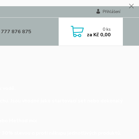
Přihlášení
0
ks
 777 876 875
za
Kč 0,00
k vodě.
chu. Jsou vhodné jako startovací set nebo dokonalý
 nebo Method mix
ež 30% slevou o proti nákupu jednotlivých produktů.