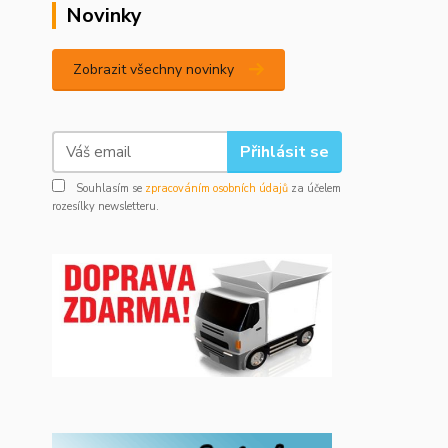
Novinky
Zobrazit všechny novinky
Přihlásit se
Souhlasím se
zpracováním osobních údajů
za účelem
rozesílky newsletteru.