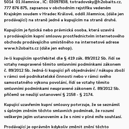
5014 01 Jilemnice , IČ: 03097838, totradovsky@h2obaits.cz,
777 876 875, zapsanou v obchodním rejstříku vedeném
Krajským soudem v Hradec Králové, oddíl Jilemnice, (dále jen
prodávající) na straně jedné a kupujícím na straně druhé.
Kupujícím je fyzická nebo právnická osoba, která uzavírá
s prodávajícím kupní smlouvu prostřednictvím internetového
obchodu prodávajícího umístěného na internetové adrese
www.h2obaits.cz (dále jen eshop).
Je-li kupujícím spotřebitel dle § 419 zák. 89/2012 Sb. řídí se
vztahy neupravené těmito smluvními podmínkami zákonem
č. 89/2012 Sb. Jedná-li kupující při objednávání / nákupu zboží
v rámci své podnikatelské činnosti nebo v rámci svého
samostatného výkonu povolání, řídí se vztahy těmito
smluvními podmínkami neupravené zákonem č. 89/2012 Sb.
přičemž se neužijí ustanovení § 2158 - § 2174.
Kupující uzavřením kupní smlouvy potvrzuje, že se seznámil
s úplným zněním těchto smluvních podmínek, že rozumí
veškerým jejím ustanovením a že s nimi v plné míře souhlasí.
Prodávající je oprávněn kdykoliv změnit znění těchto