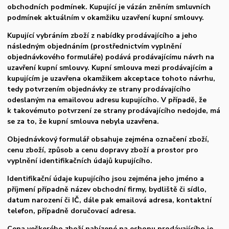
obchodních podmínek. Kupující je vázán zněním smluvních
podmínek aktuálním v okamžiku uzavření kupní smlouvy.
Kupující vybráním zboží z nabídky prodávajícího a jeho
následným objednáním (prostřednictvím vyplnění
objednávkového formuláře) podává prodávajícímu návrh na
uzavření kupní smlouvy. Kupní smlouva mezi prodávajícím a
kupujícím je uzavřena okamžikem akceptace tohoto návrhu,
tedy potvrzením objednávky ze strany prodávajícího
odeslaným na emailovou adresu kupujícího. V případě, že
k takovémuto potvrzení ze strany prodávajícího nedojde, má
se za to, že kupní smlouva nebyla uzavřena.
Objednávkový formulář obsahuje zejména označení zboží,
cenu zboží, způsob a cenu dopravy zboží a prostor pro
vyplnění identifikačních údajů kupujícího.
Identifikační údaje kupujícího jsou zejména jeho jméno a
příjmení případně název obchodní firmy, bydliště či sídlo,
datum narození či IČ, dále pak emailová adresa, kontaktní
telefon, případně doručovací adresa.
Cena veškerého zboží nabízené na eshopu prodávajícího je