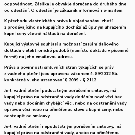
odpovědnost. Zásilka je obvykle doručena do druhého dne
od odeslání. O odeslání je zákazník informován e-mailem.
K přechodu vlastnického práva k objednanému zboží
z prodávajícího na kupujícího dochází až úplným uhrazením
kupní ceny včetně nákladů na doručení.
Kupující výslovně souhlasí s možností zaslání daňového
dokladu v elektronické podobě (namísto dokladu v písemné
formě) na jeho emailovou adresu.
Práva a povinnosti smluvních stran týkajících se práv
z vadného plnění jsou upravena zákonem č. 89/2012 Sb.,
konkrétně v jeho ustanovení § 2099 - § 2112
Je-li vadné plnění podstatným porušením smlouvy, má
kupující právo na odstranění vady dodáním nové věci bez
vady nebo dodáním chybějící věci, nebo na odstranění vady
opravou věci nebo na přiměřenou slevu z kupní ceny, nebo
odstoupit od smlouvy.
Je-li vadné plnění nepodstatným porušením smlouvy, má
kupující právo na odstranění vady, anebo na přiměřenou