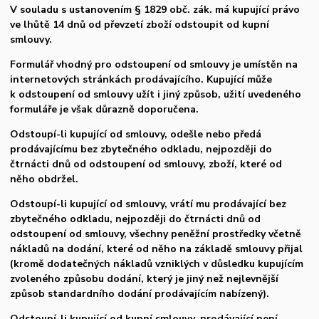
V souladu s ustanovením § 1829 obč. zák. má kupující právo
ve lhůtě 14 dnů od převzetí zboží odstoupit od kupní
smlouvy.
Formulář vhodný pro odstoupení od smlouvy je umístěn na
internetových stránkách prodávajícího. Kupující může
k odstoupení od smlouvy užít i jiný způsob, užití uvedeného
formuláře je však důrazně doporučena.
Odstoupí-li kupující od smlouvy, odešle nebo předá
prodávajícímu bez zbytečného odkladu, nejpozději do
čtrnácti dnů od odstoupení od smlouvy, zboží, které od
něho obdržel.
Odstoupí-li kupující od smlouvy, vrátí mu prodávající bez
zbytečného odkladu, nejpozději do čtrnácti dnů od
odstoupení od smlouvy, všechny peněžní prostředky včetně
nákladů na dodání, které od něho na základě smlouvy přijal
(kromě dodatečných nákladů vzniklých v důsledku kupujícím
zvoleného způsobu dodání, který je jiný než nejlevnější
způsob standardního dodání prodávajícím nabízený).
Odstoupí-li kupující od kupní smlouvy, prodávající není