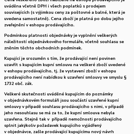
uváděna včetně DPH i všech poplatků s prodejem
souvisejících (s výjimkou ceny za poštovné a balné, která je
uvedena samostatně). Cena zboží je platná po dobu jejího
zveřejnění v eshopu prodávajícího.
Podmínkou platnosti objednávky je vyplnění veškerých
náležitostí objednávkového formuláře, včetně souhlasu se
zněním těchto obchodních podmínek.
Kupující je srozuměn s tím, že prodávající není povinen
uzavřít s kupujícím kupní smlouvu na veškeré zboží uvedené
v eshopu prodávajícího, tj. že vystavení zboží v eshopu
prodávajícího není nabídkou k uzavření smlouvy ve smyslu §
1732 obč. zák.
Veškeré skutečnosti uváděné kupujícím do poznámky
v objednávkovém formuláři jsou součástí uzavřené kupní
smlouvy v případě souhlasu prodávajícího s nimi, v případě
jeho nesouhlasu se má za to, že kupní smlouva nebyla
uzavřena. Stejně tak v případě nemožnosti prodávajícího
splnit jakýkoliv požadavek kupujícího vyjádřený
v objednávce, zašle prodávající kupujícímu nový návrh