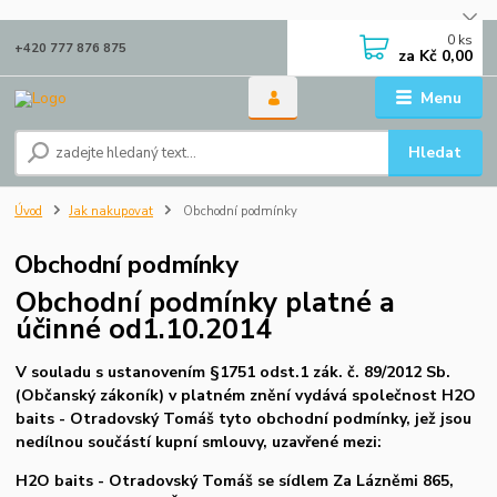
0
ks
+420 777 876 875
za
Kč 0,00
Menu
Hledat
Úvod
Jak nakupovat
Obchodní podmínky
Obchodní podmínky
Obchodní podmínky platné a
účinné od1.10.2014
V souladu s ustanovením §1751 odst.1 zák. č. 89/2012 Sb.
(Občanský zákoník) v platném znění vydává společnost H2O
baits - Otradovský Tomáš tyto obchodní podmínky, jež jsou
nedílnou součástí kupní smlouvy, uzavřené mezi:
H2O baits - Otradovský Tomáš se sídlem Za Lázněmi 865,