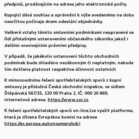
předpisů, prodávajícím na adresu jeho elektronické pošty.
Kupující dává souhlas a oprávnění k výše uvedenému na dobu
neurčitou počínaje dnem odeslání objednávky.
Veškeré vztahy těmito smluvními podmínkami neupravené se
řídí příslušnými ustanoveními občanského zákoníku jakož i
dalšími souvisejícími právními předpisy.
V případě, že jakékoliv ustanovení těchto obchodních
podmínek bude shledáno nezákonným či neplatným, nebude
tím dotčena platnost respektive účinnost ostatních
K mimosoudnímu řešení spotřebitelských sporů z kupní
smlouvy je příslušná Česká obchodní inspekce, se sídlem
Štěpánská 567/15, 120 00 Praha 2, IČ: 000 20 869,
internetová adresa:
https://www.coi.cz
.
K řešení spotřebitelských sporů on-line,lze využít platformu,
která je zřízena Evropskou komisí na adrese
https://ec.europa.eu/consumers/odr/
.