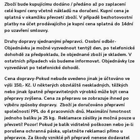
Zboží bude kupujícímu dodáno / předáno až po zaplacení
celé kupní ceny včetně nákladů na doručení. Kupní cena je
splatná v okamžiku převzetí zboží. V případě bezhotovostní
platby na účet prodávajícího je kupní cena splatná do 14dní
po uzavření smlouvy.
Druhy dopravy sjednanými přepravci. Osobní odběr-
Objednávku je možné vyzvednout tentýž den, po telefonické
dohohdě za předpokladu, že objednané zboží je skladem. V
ostatních případech vás budeme informovat. Objednávky lze
vyzvedávat po telefonické dohodě.
Cena dopravy-Pokud nebude uvedeno jinak je účtováno ve
výši 150,- Kč. U některých obzvláště neskladných, těžkých
nebo jinak špatně přepravitelných výrobků může být cena
přepravy zvýšena. Cena za přepravu se zobrazuje ihned po
výběru způsoby dopravy. Zboží je doručováno přepravní
společností PPL do 4 pracovních dnů. Maximální hmotnost
jednoho balíku je 25 kg. Reklamace zásilky je možná pouze u
převzetí! Pozor! Pokud je balík viditelně poškozen nebo je-li
porušena ochranná páska, uplatněte reklamaci přímo u
přepravce. Za škody vzniklé při přepravě nenese dodavatel