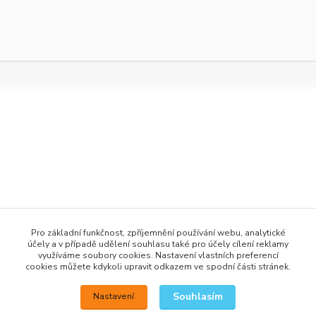
+420 777 876 875
Pro základní funkčnost, zpříjemnění používání webu, analytické
účely a v případě udělení souhlasu také pro účely cílení reklamy
info@h2obaits.cz
využíváme soubory cookies. Nastavení vlastních preferencí
cookies můžete kdykoli upravit odkazem ve spodní části stránek.
Souhlasím
Nastavení