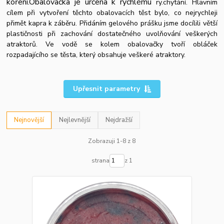
koření.Obalovačka je určena k rychlému
ry.chytání. Hlavním
cílem při vytvoření těchto obalovacích těst bylo, co nejrychleji
přimět kapra k záběru. Přidáním gelového prášku jsme docílili větší
plastičnosti při zachování dostatečného uvolňování veškerých
atraktorů. Ve vodě se kolem obalovačky tvoří obláček
rozpadajícího se těsta, který obsahuje veškeré atraktory.
Upřesnit parametry
Nejnovější
Nejlevnější
Nejdražší
Zobrazuji 1-8 z 8
strana
z 1