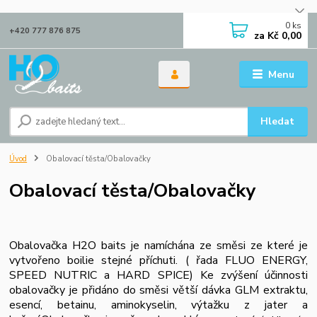
0
ks
+420 777 876 875
za
Kč 0,00
Menu
Hledat
Úvod
Obalovací těsta/Obalovačky
Obalovací těsta/Obalovačky
Obalovačka H2O baits je namíchána ze směsi ze které je
vytvořeno boilie stejné příchuti. ( řada FLUO ENERGY,
SPEED NUTRIC a HARD SPICE) Ke zvýšení účinnosti
obalovačky je přidáno do směsi větší dávka GLM extraktu,
esencí, betainu, aminokyselin, výtažku z jater a