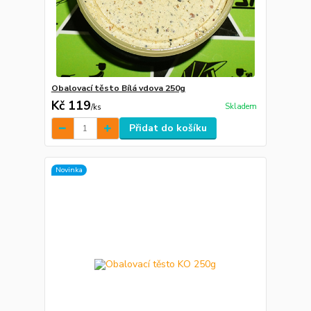
Obalovací těsto Bílá vdova 250g
Kč 119
Skladem
/
ks
Přidat do košíku
Novinka