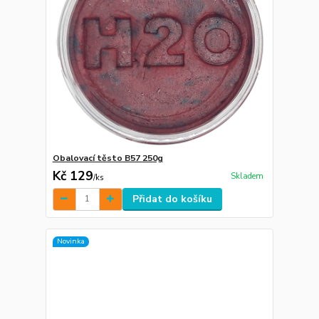
Obalovací těsto B57 250g
Kč 129
Skladem
/
ks
Přidat do košíku
Novinka