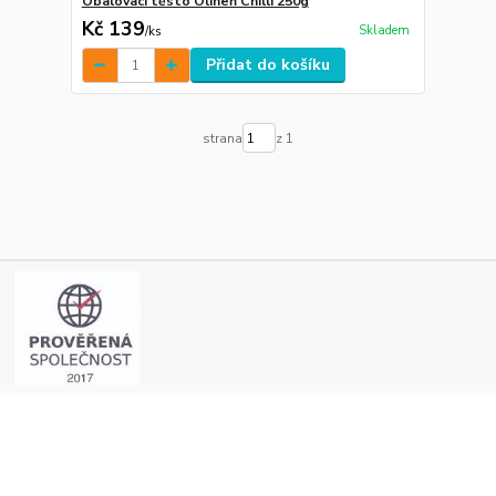
Obalovací těsto Oliheň Chilli 250g
Kč 139
Skladem
/
ks
Přidat do košíku
strana
z 1