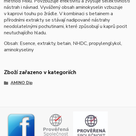
method Mixu. Povzbuzuje efektivitu a zvyšuje selektivnosti
nástrah i návnad. Vyvážený obsah aminokyselin vzbuzuje
v kaprovi touhu po žrádle. V kombinaci s betainem a
přírodními extrakty se stávají nadipované nástrahy
neodolatelnými pochutinami, které způsobují u kaprů pocit
neutuchajícího hladu.
Obsah: Esence, extrakty, betain, NHDC, propylenglykol,
aminokyseliny
Zboží zařazeno v kategoriích
AMINO Dip