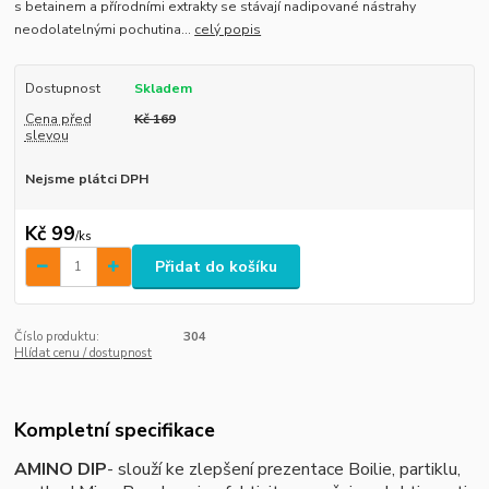
s betainem a přírodními extrakty se stávají nadipované nástrahy
neodolatelnými pochutina...
celý popis
Dostupnost
Skladem
Cena před
Kč 169
slevou
Nejsme plátci DPH
Kč 99
/
ks
Přidat do košíku
Číslo produktu:
304
Hlídat cenu / dostupnost
Kompletní specifikace
AMINO DIP
- slouží ke zlepšení prezentace Boilie, partiklu,