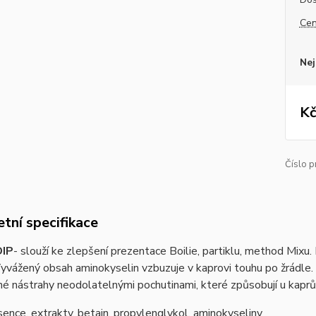
Cen
Nej
Kč
Číslo p
tní specifikace
DIP
- slouží ke zlepšení prezentace Boilie, partiklu, method Mixu.
yvážený obsah aminokyselin vzbuzuje v kaprovi touhu po žrádle. 
é nástrahy neodolatelnými pochutinami, které způsobují u kaprů 
ence, extrakty, betain, propylenglykol, aminokyseliny