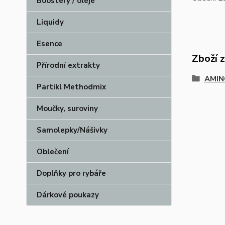
Boostery / oleje
Liquidy
Esence
Zboží 
Přírodní extrakty
AMIN
Partikl Methodmix
Moučky, suroviny
Samolepky/Nášivky
Oblečení
Doplňky pro rybáře
Dárkové poukazy