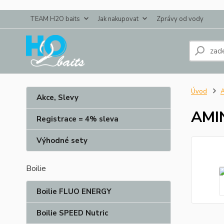
TEAM H2O baits
Jak nakupovat
Zprávy od vody
Úvod
Akce, Slevy
AMIN
Registrace = 4% sleva
Výhodné sety
Boilie
Boilie FLUO ENERGY
Boilie SPEED Nutric