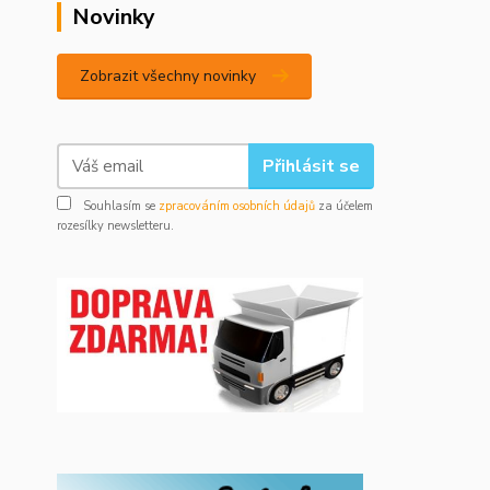
Novinky
Zobrazit všechny novinky
Přihlásit se
Souhlasím se
zpracováním osobních údajů
za účelem
rozesílky newsletteru.