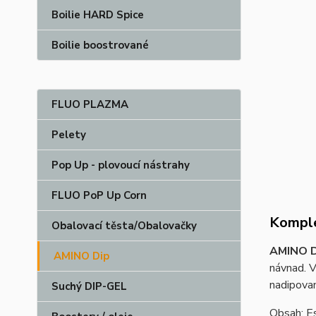
Boilie HARD Spice
Boilie boostrované
FLUO PLAZMA
Pelety
Pop Up - plovoucí nástrahy
FLUO PoP Up Corn
Komple
Obalovací těsta/Obalovačky
AMINO 
AMINO Dip
návnad. V
nadipovan
Suchý DIP-GEL
Obsah: Es