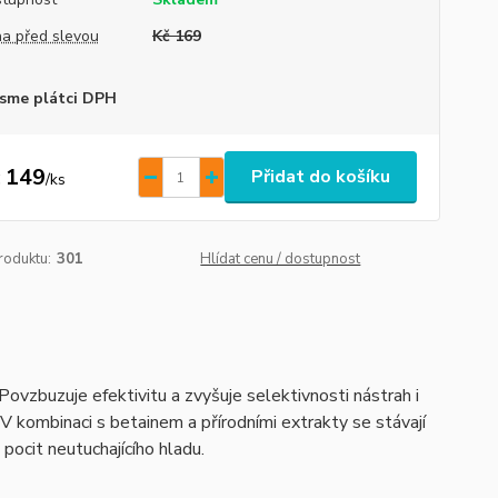
a před slevou
Kč 169
sme plátci DPH
 149
Přidat do košíku
/
ks
roduktu:
301
Hlídat cenu / dostupnost
 Povzbuzuje efektivitu a zvyšuje selektivnosti nástrah i
V kombinaci s betainem a přírodními extrakty se stávají
pocit neutuchajícího hladu.