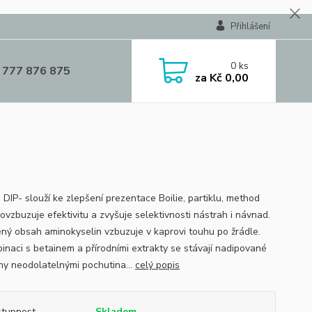
Přihlášení
0
ks
 777 876 875
za
Kč 0,00
DIP- slouží ke zlepšení prezentace Boilie, partiklu, method
ovzbuzuje efektivitu a zvyšuje selektivnosti nástrah i návnad.
ný obsah aminokyselin vzbuzuje v kaprovi touhu po žrádle.
inaci s betainem a přírodními extrakty se stávají nadipované
hy neodolatelnými pochutina...
celý popis
tupnost
Skladem