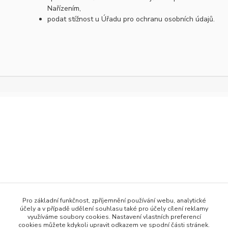
Nařízením,
podat stížnost u Úřadu pro ochranu osobních údajů.
+420 777 876 875
Pro základní funkčnost, zpříjemnění používání webu, analytické
účely a v případě udělení souhlasu také pro účely cílení reklamy
info@h2obaits.cz
využíváme soubory cookies. Nastavení vlastních preferencí
cookies můžete kdykoli upravit odkazem ve spodní části stránek.