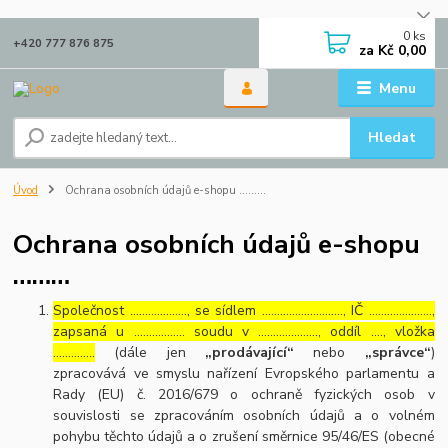
0
ks
+420 777 876 875
za
Kč 0,00
Menu
Hledat
Úvod
Ochrana osobních údajů e-shopu ………
Ochrana osobních údajů e-shopu
………
Společnost ………………., se sídlem ………………………, IČ …………………,
zapsaná u …………….. soudu v ……………….., oddíl …., vložka
…………..
(dále jen
„prodávající“
nebo
„správce“
)
zpracovává ve smyslu nařízení Evropského parlamentu a
Rady (EU) č. 2016/679 o ochraně fyzických osob v
souvislosti se zpracováním osobních údajů a o volném
pohybu těchto údajů a o zrušení směrnice 95/46/ES (obecné