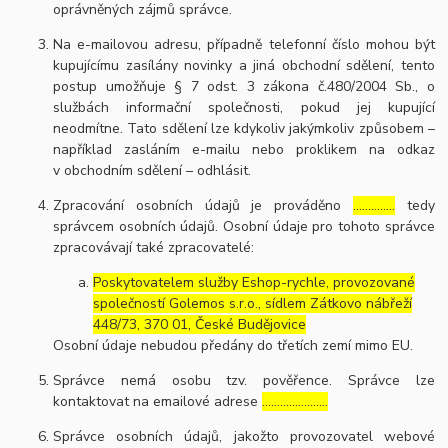
oprávněných zájmů správce.
Na e-mailovou adresu, případně telefonní číslo mohou být
kupujícímu zasílány novinky a jiná obchodní sdělení, tento
postup umožňuje § 7 odst. 3 zákona č.480/2004 Sb., o
službách informační společnosti, pokud jej kupující
neodmítne. Tato sdělení lze kdykoliv jakýmkoliv způsobem –
například zasláním e-mailu nebo proklikem na odkaz
v obchodním sdělení – odhlásit.
Zpracování osobních údajů je prováděno
…………..
tedy
správcem osobních údajů. Osobní údaje pro tohoto správce
zpracovávají také zpracovatelé:
Poskytovatelem služby Eshop-rychle, provozované
společností Golemos s.r.o., sídlem Zátkovo nábřeží
448/73, 370 01, České Budějovice
Osobní údaje nebudou předány do třetích zemí mimo EU.
Správce nemá osobu tzv. pověřence. Správce lze
kontaktovat na emailové adrese
………………….
Správce osobních údajů, jakožto provozovatel webové