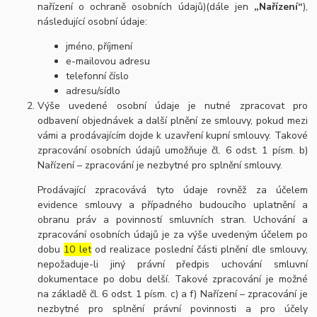
nařízení o ochraně osobních údajů)(dále jen
„Nařízení“
),
následující osobní údaje:
jméno, příjmení
e-mailovou adresu
telefonní číslo
adresu/sídlo
Výše uvedené osobní údaje je nutné zpracovat pro
odbavení objednávek a další plnění ze smlouvy, pokud mezi
vámi a prodávajícím dojde k uzavření kupní smlouvy. Takové
zpracování osobních údajů umožňuje čl. 6 odst. 1 písm. b)
Nařízení – zpracování je nezbytné pro splnění smlouvy.
Prodávající zpracovává tyto údaje rovněž za účelem
evidence smlouvy a případného budoucího uplatnění a
obranu práv a povinností smluvních stran. Uchování a
zpracování osobních údajů je za výše uvedeným účelem po
dobu
10 let
od realizace poslední části plnění dle smlouvy,
nepožaduje-li jiný právní předpis uchování smluvní
dokumentace po dobu delší. Takové zpracování je možné
na základě čl. 6 odst. 1 písm. c) a f) Nařízení – zpracování je
nezbytné pro splnění právní povinnosti a pro účely