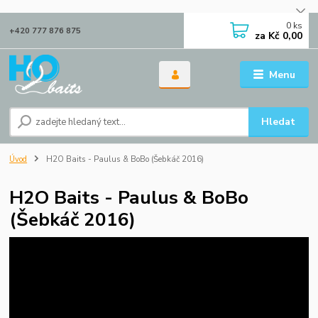
0
ks
+420 777 876 875
za
Kč 0,00
Menu
Hledat
Úvod
H2O Baits - Paulus & BoBo (Šebkáč 2016)
H2O Baits - Paulus & BoBo
(Šebkáč 2016)