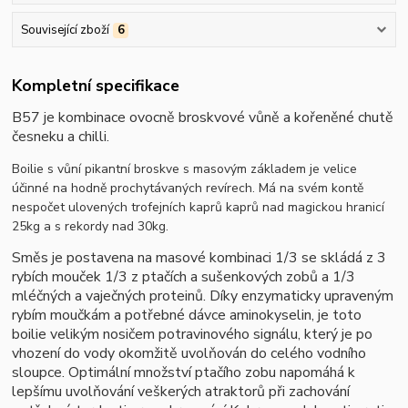
Související zboží
6
Kompletní specifikace
B57 je kombinace ovocně broskvové vůně a kořeněné chutě
česneku a chilli.
Boilie s vůní pikantní broskve s masovým základem je velice
účinné na hodně prochytávaných revírech. Má na svém kontě
nespočet ulovených trofejních kaprů kaprů nad magickou hranicí
25kg a s rekordy nad 30kg.
Směs je postavena na masové kombinaci 1/3 se skládá z 3
rybích mouček 1/3 z ptačích a sušenkových zobů a 1/3
mléčných a vaječných proteinů. Díky enzymaticky upraveným
rybím moučkám a potřebné dávce aminokyselin, je toto
boilie velikým nosičem potravinového signálu, který je po
vhození do vody okomžitě uvolňován do celého vodního
sloupce. Optimální množství ptačího zobu napomáhá k
lepšímu uvolňování veškerých atraktorů při zachování