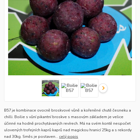
B57 je kombinace ovocně broskvové vůně a kořeněné chutě česneku a
chilli. Boilie s vůní pikantní broskve s masovým základem je velice
účinné na hodně prochytávaných revírech. Má na svém kontě nespočet
ulovených trofejních kaprů kaprů nad magickou hranicí 25kg a s rekordy
nad 30kg. Směs je postaven...
celý popis