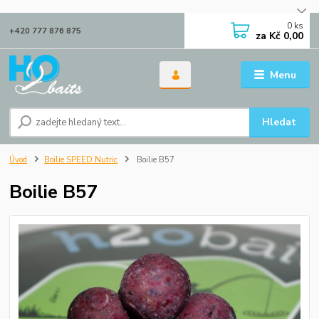
0
ks
+420 777 876 875
za
Kč 0,00
Menu
Hledat
Úvod
Boilie SPEED Nutric
Boilie B57
Boilie B57