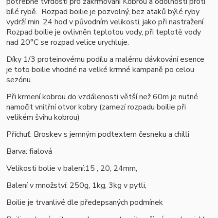
potřebné tvrdosti pro zakrmování Kobrou a odolnosti proti
bílé rybě.
Rozpad boilie je pozvolný, bez ataků býlé ryby
vydrží min. 24 hod v původním velikosti, jako při nastražení.
Rozpad boilie je ovlivněn teplotou vody, při teplotě vody
nad 20°C se rozpad velice urychluje.
Díky 1/3 proteinovému podílu a malému dávkování esence
je toto boilie vhodné na velké krmné kampaně po celou
sezónu.
Při krmení kobrou do vzdálenosti větší než 60m je nutné
namočit vnitřní otvor kobry (zamezí rozpadu boilie při
velikém švihu kobrou)
Příchuť: Broskev s jemným podtextem česneku a chilli
Barva: fialová
Velikosti bolie v balení:15 , 20, 24mm,
Balení v množství: 250g, 1kg, 3kg v pytli,
B
oilie je trvanlivé dle předepsaných podmínek