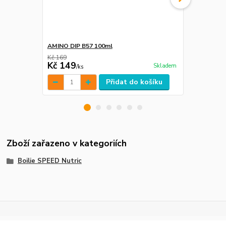
AMINO DIP B57 100ml
Boilie boos
Kč 169
Kč 149
Kč 125
Skladem
/
ks
/
ks
Přidat do košíku
Zboží zařazeno v kategoriích
Boilie SPEED Nutric