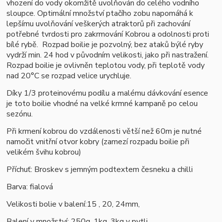
vhození do vody okomžitě uvolňován do celého vodního
sloupce. Optimální množství ptačího zobu napomáhá k
lepšímu uvolňování veškerých atraktorů při zachování
potřebné tvrdosti pro zakrmování Kobrou a odolnosti proti
bílé rybě.
Rozpad boilie je pozvolný, bez ataků býlé ryby
vydrží min. 24 hod v původním velikosti, jako při nastražení.
Rozpad boilie je ovlivněn teplotou vody, při teplotě vody
nad 20°C se rozpad velice urychluje.
Díky 1/3 proteinovému podílu a malému dávkování esence
je toto boilie vhodné na velké krmné kampaně po celou
sezónu.
Při krmení kobrou do vzdálenosti větší než 60m je nutné
namočit vnitřní otvor kobry (zamezí rozpadu boilie při
velikém švihu kobrou)
Příchuť: Broskev s jemným podtextem česneku a chilli
Barva: fialová
Velikosti bolie v balení:15 , 20, 24mm,
Balení v množství: 250g, 1kg, 3kg v pytli,