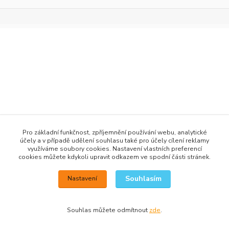
+420 777 876 875
Pro základní funkčnost, zpříjemnění používání webu, analytické
účely a v případě udělení souhlasu také pro účely cílení reklamy
info@h2obaits.cz
využíváme soubory cookies. Nastavení vlastních preferencí
cookies můžete kdykoli upravit odkazem ve spodní části stránek.
Souhlasím
Nastavení
Souhlas můžete odmítnout
zde
.
Vytvořeno na
Eshop-rychle.cz