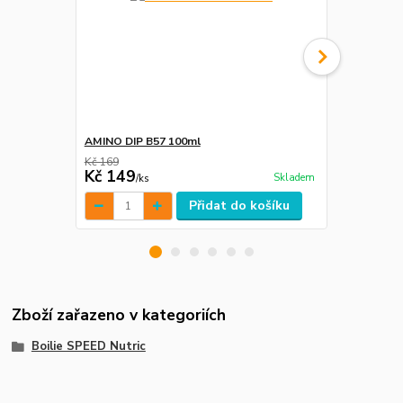
AMINO DIP B57 100ml
Boilie boos
Kč 169
Kč 149
Kč 125
Skladem
/
ks
/
ks
Přidat do košíku
Zboží zařazeno v kategoriích
Boilie SPEED Nutric