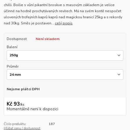
chilli. Boilie s vůní pikantní broskve s masovým základem je velice
účinné na hodně prochytávaných revírech. Má na svém kontě nespočet
ulovených trofejních kaprů kaprů nad magickou hranicí 25kg a s rekordy
nad 30kg. Směs je postaven...
celý popis
Dostupnost
Není skladem
Balení
Průměr
Nejsme plátci DPH
Kč 93
/
ks
Momentálně není k dispozici
Číslo produktu:
187
Hlídat cenu / dostupnost