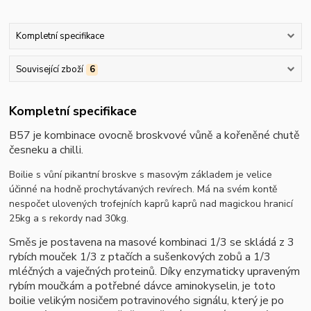
Kompletní specifikace
Související zboží
6
Kompletní specifikace
B57 je kombinace ovocně broskvové vůně a kořeněné chutě
česneku a chilli.
Boilie s vůní pikantní broskve s masovým základem je velice
účinné na hodně prochytávaných revírech. Má na svém kontě
nespočet ulovených trofejních kaprů kaprů nad magickou hranicí
25kg a s rekordy nad 30kg.
Směs je postavena na masové kombinaci 1/3 se skládá z 3
rybích mouček 1/3 z ptačích a sušenkových zobů a 1/3
mléčných a vaječných proteinů. Díky enzymaticky upraveným
rybím moučkám a potřebné dávce aminokyselin, je toto
boilie velikým nosičem potravinového signálu, který je po