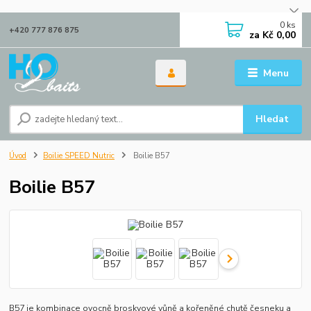
0
ks
+420 777 876 875
za
Kč 0,00
Menu
Hledat
Úvod
Boilie SPEED Nutric
Boilie B57
Boilie B57
B57 je kombinace ovocně broskvové vůně a kořeněné chutě česneku a