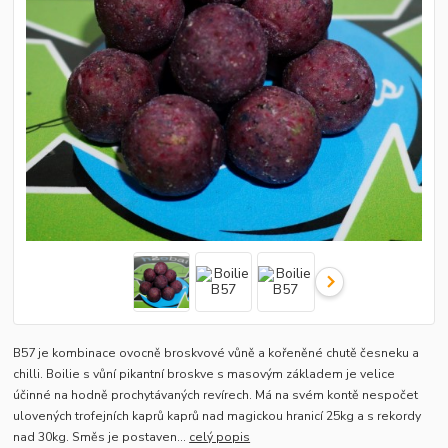
B57 je kombinace ovocně broskvové vůně a kořeněné chutě česneku a
chilli. Boilie s vůní pikantní broskve s masovým základem je velice
účinné na hodně prochytávaných revírech. Má na svém kontě nespočet
ulovených trofejních kaprů kaprů nad magickou hranicí 25kg a s rekordy
nad 30kg. Směs je postaven...
celý popis