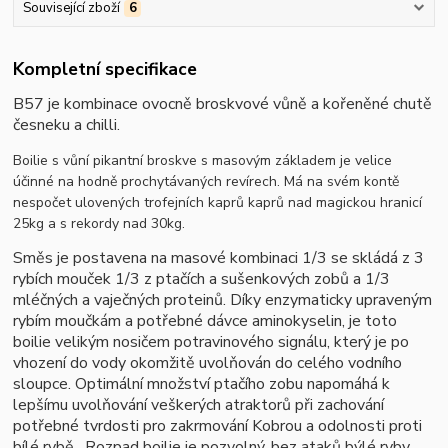
Související zboží
6
Kompletní specifikace
B57 je kombinace ovocně broskvové vůně a kořeněné chutě
česneku a chilli.
Boilie s vůní pikantní broskve s masovým základem je velice
účinné na hodně prochytávaných revírech. Má na svém kontě
nespočet ulovených trofejních kaprů kaprů nad magickou hranicí
25kg a s rekordy nad 30kg.
Směs je postavena na masové kombinaci 1/3 se skládá z 3
rybích mouček 1/3 z ptačích a sušenkových zobů a 1/3
mléčných a vaječných proteinů. Díky enzymaticky upraveným
rybím moučkám a potřebné dávce aminokyselin, je toto
boilie velikým nosičem potravinového signálu, který je po
vhození do vody okomžitě uvolňován do celého vodního
sloupce. Optimální množství ptačího zobu napomáhá k
lepšímu uvolňování veškerých atraktorů při zachování
potřebné tvrdosti pro zakrmování Kobrou a odolnosti proti
bílé rybě.
Rozpad boilie je pozvolný, bez ataků býlé ryby