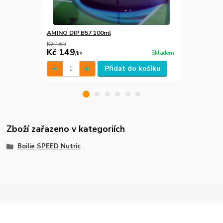
AMINO DIP B57 100ml
Boilie boos
Kč 169
Kč 149
Kč 125
Skladem
/
ks
/
ks
Přidat do košíku
Zboží zařazeno v kategoriích
Boilie SPEED Nutric