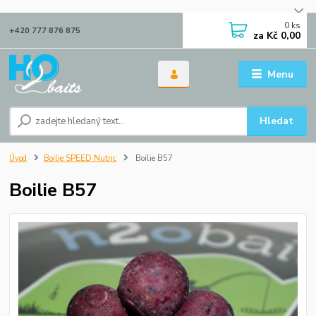
0
ks
+420 777 876 875
za
Kč 0,00
Menu
Hledat
Úvod
Boilie SPEED Nutric
Boilie B57
Boilie B57