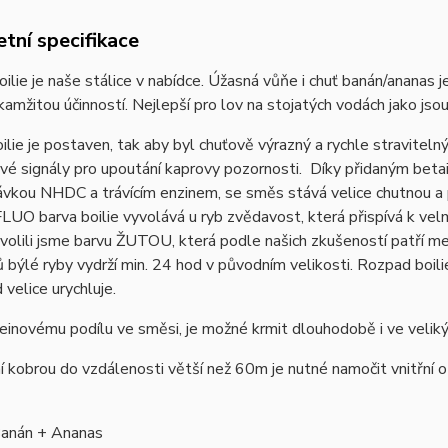
tní specifikace
ie je naše stálice v nabídce. Úžasná vůňe i chuť banán/ananas 
okamžitou účinností. Nejlepší pro lov na stojatých vodách jako jso
ilie je postaven, tak aby byl chuťově výrazný a rychle straviteln
vé signály pro upoutání kaprovy pozornosti. Díky přidaným beta
ávkou NHDC a trávícím enzin
em, se
směs stává velice chutnou a 
LUO barva boilie vyvolává u ryb zvědavost, která přispívá k velmi
volili jsme barvu ŽUTOU, která podle našich zkušeností patří mez
 býlé ryby vydrží min. 24 hod v původním velikosti. Rozpad boili
 velice urychluje.
einovému podílu ve směsi, je možné krmit dlouhodobě i ve velik
í kobrou do vzdálenosti větší než 60m je nutné namočit vnitřní o
 Banán + Ananas