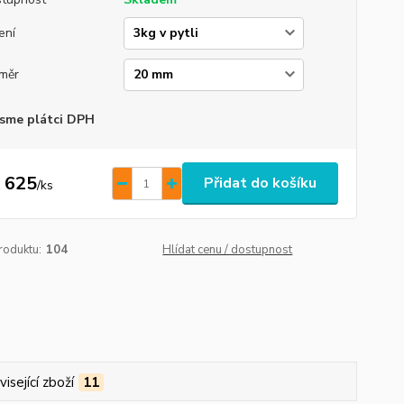
ení
měr
sme plátci DPH
 625
Přidat do košíku
/
ks
roduktu:
104
Hlídat cenu / dostupnost
isející zboží
11