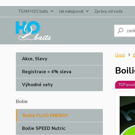
TEAM H2O baits
Jak nakupovat
Zprávy od vody
Úvod
B
Akce, Slevy
Boil
Registrace = 4% sleva
Výhodné sety
TOP prod
Boilie
Boilie FLUO ENERGY
Boilie SPEED Nutric