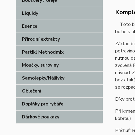
Boostery / oleje
Komple
Liquidy
Toto boil
Esence
boilie s 
Přírodní extrakty
Základ bo
potravino
Partikl Methodmix
nutnou d
zvolená F
Moučky, suroviny
návnad. Z
Samolepky/Nášivky
bez ataků
se rozpad
Oblečení
Díky prot
Doplňky pro rybáře
Při krmen
Dárkové poukazy
kobrou)
Příchuť: