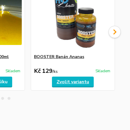
00ml
BOOSTER Banán Ananas
Es
Kč 129
K
Skladem
Skladem
/
ks
šíku
Zvolit variantu