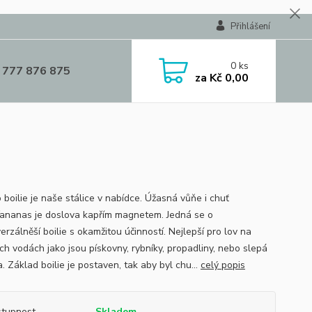
Přihlášení
0
ks
 777 876 875
za
Kč 0,00
oilie je naše stálice v nabídce. Úžasná vůňe i chuť
ananas je doslova kapřím magnetem. Jedná se o
erzálněší boilie s okamžitou účinností. Nejlepší pro lov na
ých vodách jako jsou pískovny, rybníky, propadliny, nebo slepá
 Základ boilie je postaven, tak aby byl chu...
celý popis
tupnost
Skladem