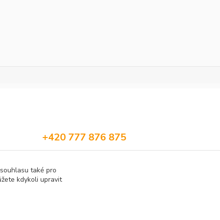
+420 777 876 875
info@h2obaits.cz
 souhlasu také pro
žete kdykoli upravit