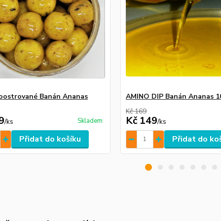
boostrované Banán Ananas
AMINO DIP Banán Ananas 1
Kč 169
9
Kč 149
Skladem
/
ks
/
ks
Přidat do košíku
Přidat do ko