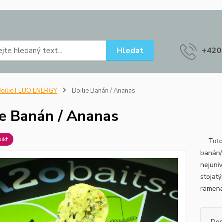
Hledat
+420
oilie FLUO ENERGY
Boilie Banán / Ananas
ie Banán / Ananas
ukt
Toto b
banán/
nejuniv
stojat
ramena.
Dos