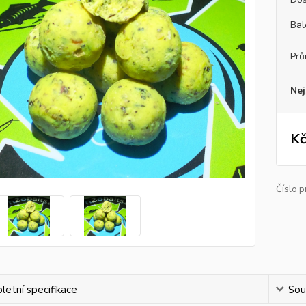
Bal
Prů
Nej
Kč
Číslo p
etní specifikace
Souv