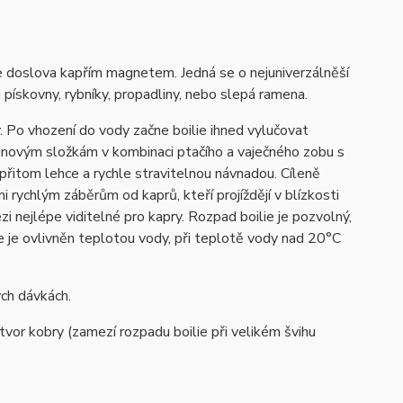
je doslova kapřím magnetem. Jedná se o nejuniverzálněší
u pískovny, rybníky, propadliny, nebo slepá ramena.
ý. Po vhození do vody začne boilie ihned vylučovat
inovým složkám v kombinaci ptačího a vaječného zobu s
přitom lehce a rychle stravitelnou návnadou. Cíleně
 rychlým záběrům od kaprů, kteří projíždějí v blízkosti
i nejlépe viditelné pro kapry. Rozpad boilie je pozvolný,
e je ovlivněn teplotou vody, při teplotě vody nad 20°C
ých dávkách.
tvor kobry (zamezí rozpadu boilie při velikém švihu