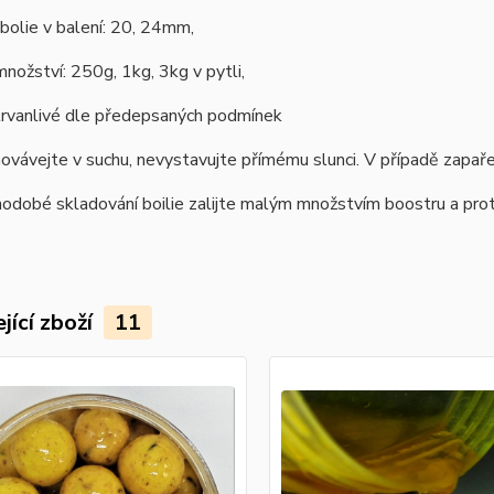
 bolie v balení: 20, 24mm,
množství: 250g, 1kg, 3kg v pytli,
e trvanlivé dle předepsaných podmínek
hovávejte v suchu, nevystavujte přímému slunci. V případě zapařen
odobé skladování boilie zalijte malým množstvím boostru a prot
jící zboží
11