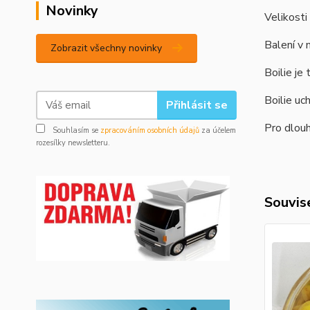
Novinky
Velikosti
Balení v 
Zobrazit všechny novinky
B
oilie j
Boilie uc
Přihlásit se
Pro dlouh
Souhlasím se
zpracováním osobních údajů
za účelem
rozesílky newsletteru.
Souvise