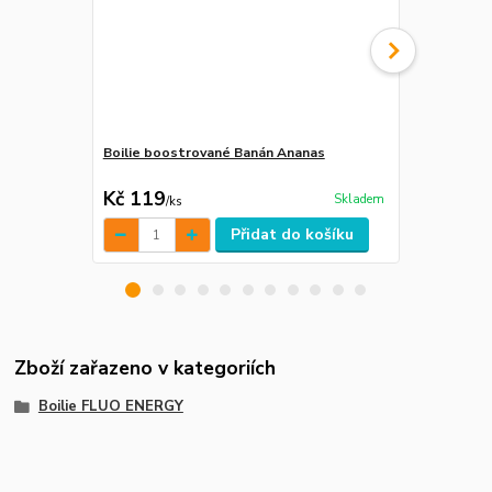
Boilie boostrované Banán Ananas
AMINO DIP 
Kč 169
Kč 119
Kč 149
Skladem
/
ks
/
ks
Přidat do košíku
Zboží zařazeno v kategoriích
Boilie FLUO ENERGY