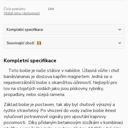
Číslo produktu:
104
Hlídat cenu / dostupnost
Kompletní specifikace
Související zboží
11
Kompletní specifikace
Toto boilie je naše stálice v nabídce. Úžasná vůňe i chuť
banán/ananas je doslova kapřím magnetem. Jedná se o
nejuniverzálněší boilie s okamžitou účinností. Nejlepší pro
lov na stojatých vodách jako jsou pískovny, rybníky,
propadliny, nebo slepá ramena.
Základ boilie je postaven, tak aby byl chuťově výrazný a
rychle stravitelný. Po vhození do vody začne boilie ihned
vylučovat potravinové signály pro upoutání kaprovy
pozornosti. Díky přidaným betainovým složkám v kombinaci