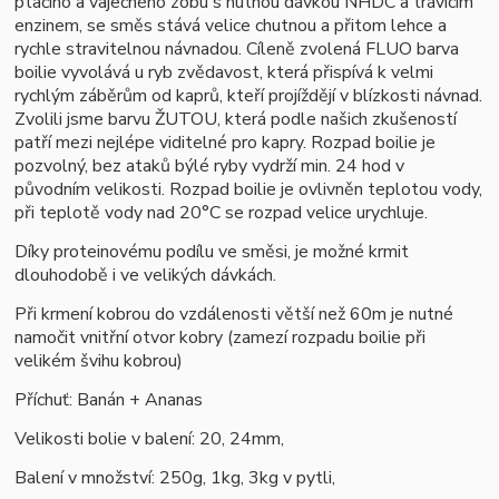
ptačího a vaječného zobu s nutnou dávkou NHDC a trávícím
enzin
em, se
směs stává velice chutnou a přitom lehce a
rychle stravitelnou návnadou. Cíleně zvolená FLUO barva
boilie vyvolává u ryb zvědavost, která přispívá k velmi
rychlým záběrům od kaprů, kteří projíždějí v blízkosti návnad.
Zvolili jsme barvu ŽUTOU, která podle našich zkušeností
patří mezi nejlépe viditelné pro kapry. Rozpad boilie je
pozvolný, bez ataků býlé ryby vydrží min. 24 hod v
původním velikosti. Rozpad boilie je ovlivněn teplotou vody,
při teplotě vody nad 20°C se rozpad velice urychluje.
Díky proteinovému podílu ve směsi, je možné krmit
dlouhodobě i ve velikých dávkách.
Při krmení kobrou do vzdálenosti větší než 60m je nutné
namočit vnitřní otvor kobry (zamezí rozpadu boilie při
velikém švihu kobrou)
Příchuť: Banán + Ananas
Velikosti bolie v balení: 20, 24mm,
Balení v množství: 250g, 1kg, 3kg v pytli,