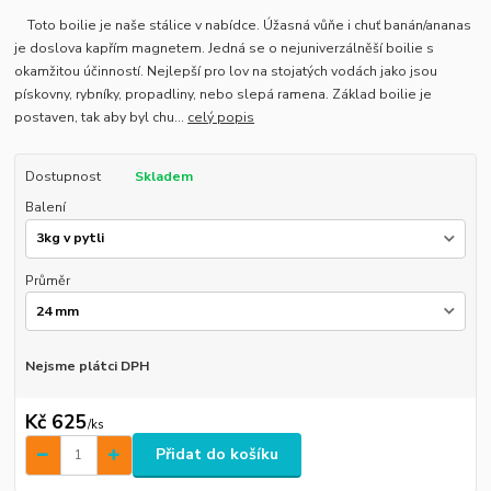
Toto boilie je naše stálice v nabídce. Úžasná vůňe i chuť banán/ananas
je doslova kapřím magnetem. Jedná se o nejuniverzálněší boilie s
okamžitou účinností. Nejlepší pro lov na stojatých vodách jako jsou
pískovny, rybníky, propadliny, nebo slepá ramena. Základ boilie je
postaven, tak aby byl chu...
celý popis
Dostupnost
Skladem
Balení
Průměr
Nejsme plátci DPH
Kč 625
/
ks
Přidat do košíku