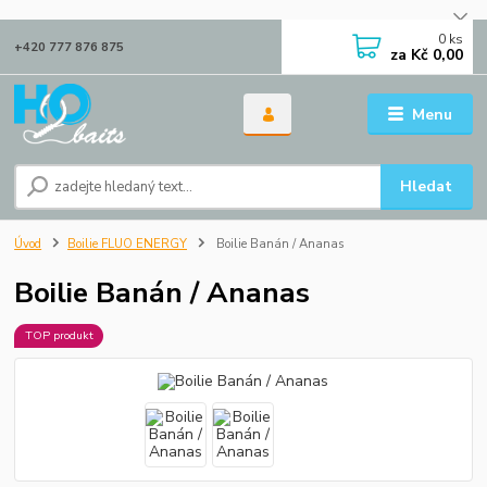
0
ks
+420 777 876 875
za
Kč 0,00
Menu
Hledat
Úvod
Boilie FLUO ENERGY
Boilie Banán / Ananas
Boilie Banán / Ananas
TOP produkt