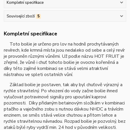
Kompletní specifikace
Související zboží
5
Kompletní specifikace
Toto boilie je určeno pro lov na hodně prochytávaných
revírech, kde krmná místa jsou nedaleko od sebe a celý revír
je provoněn různými vůněmi. Už podle názvu HOT FRUIT je
zřejmé, že vůně i chuť tohoto boilie je ovocno kořeněná a
díky této zajímé kombinaci se stává velmi atraktivní
nástrahou ve spleti ostatních vůní.
Základ boilie je postaven, tak aby byl chuťově výrazný a
rychle stravitelný. Po vhození do vody začne boilie ihned
vylučovat potravinové signály pro upoutání kaprovi
pozornosti. Díky přidaným betainovým složkám v kombinaci
ptačího a vaječného zobu s nutnou dávkou NHDC a trávícím
enzin
em, se
směs stává velice chutnou a přitom lehce a
rychle stravitelnou návnadou. Rozpad boilie je pozvolný, bez
ataků býlé ryby vydrží min. 24 hod v původním velikosti.