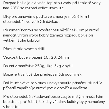
Rozpad boilie je ovlivněn teplotou vody, při teplotě vody
nad 20°C se rozpad velice urychluje.
Díky proteinovému podílu ve směsi, je možné krmit
dlouhodobě i ve velikých dávkách.
Při krmení kobrou do vzdálenosti větší než 60m je nutné
namočit vnitřní otvor kobry (zamezí rozpadu boilie při
velikém švihu kobrou)
Příchuť: mix ovoce s chilli
Velikosti bolie v balení: 15 , 20, 24mm,
Balení v množství: 250g, 1kg, 3kg v pytli,
B
oilie je trvanlivé dle předepsaných podmínek
Boilie uchovávejte v suchu, nevystavujte přímému slunci. V
případě zapaření je nutné pytle otevřít a vyvětrat.
Pro dlouhodobé skladování boilie zalijte malým množstvím
boostru a protřebat, tak aby všechny kuličky byly namočeny
v boostru.