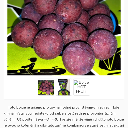
Toto boilie je určeno pro lov na hodně prochytávaných revírech, kde
krmná místa jsou nedaleko od sebe a celý revír je provoněn různými
vůněmi. Už podle názvu HOT FRUIT je zřejmé, že vůně i chuť tohoto boilie
je ovocno kořeněná a díky této zajímé kombinaci se stává velmi atraktivní