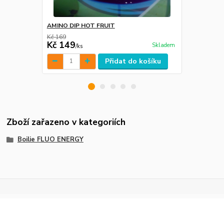
AMINO DIP HOT FRUIT
Boilie boos
Kč 169
Kč 149
Kč 119
Skladem
/
ks
/
ks
Přidat do košíku
Zboží zařazeno v kategoriích
Boilie FLUO ENERGY