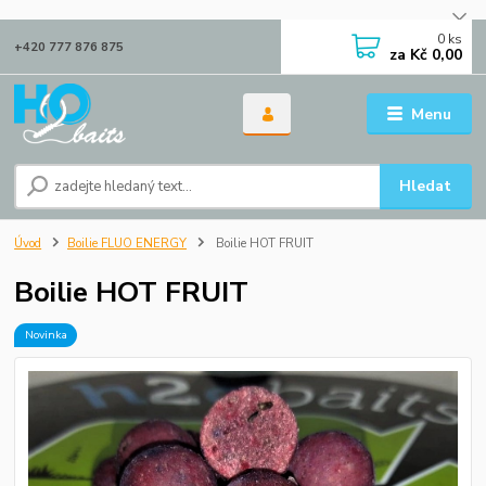
0
ks
+420 777 876 875
za
Kč 0,00
Menu
Hledat
Úvod
Boilie FLUO ENERGY
Boilie HOT FRUIT
Boilie HOT FRUIT
Novinka