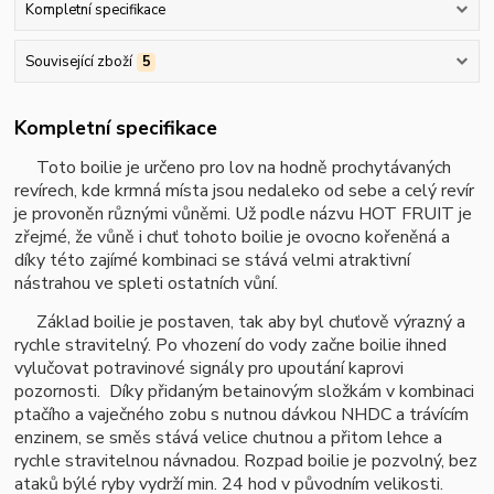
Kompletní specifikace
Související zboží
5
Kompletní specifikace
Toto boilie je určeno pro lov na hodně prochytávaných
revírech, kde krmná místa jsou nedaleko od sebe a celý revír
je provoněn různými vůněmi. Už podle názvu HOT FRUIT je
zřejmé, že vůně i chuť tohoto boilie je ovocno kořeněná a
díky této zajímé kombinaci se stává velmi atraktivní
nástrahou ve spleti ostatních vůní.
Základ boilie je postaven, tak aby byl chuťově výrazný a
rychle stravitelný. Po vhození do vody začne boilie ihned
vylučovat potravinové signály pro upoutání kaprovi
pozornosti. Díky přidaným betainovým složkám v kombinaci
ptačího a vaječného zobu s nutnou dávkou NHDC a trávícím
enzin
em, se
směs stává velice chutnou a přitom lehce a
rychle stravitelnou návnadou. Rozpad boilie je pozvolný, bez
ataků býlé ryby vydrží min. 24 hod v původním velikosti.