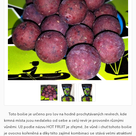
Toto boilie je určeno pro lov na hodně prochytávaných revírech, kde
krmná místa jsou nedaleko od sebe a celý revír je provoněn různými
vůněmi. Už podle názvu HOT FRUIT je zřejmé, že vůně i chuť tohoto boilie
je ovocno kořeněná a díky této zajímé kombinaci se stává velmi atraktivní