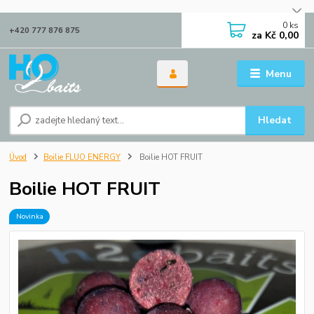
0
ks
+420 777 876 875
za
Kč 0,00
Menu
Hledat
Úvod
Boilie FLUO ENERGY
Boilie HOT FRUIT
Boilie HOT FRUIT
Novinka