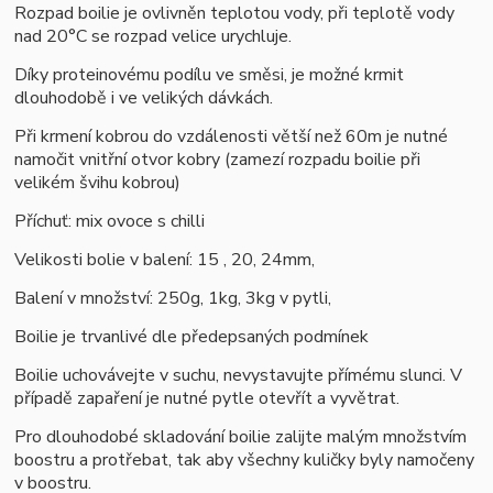
Rozpad boilie je ovlivněn teplotou vody, při teplotě vody
nad 20°C se rozpad velice urychluje.
Díky proteinovému podílu ve směsi, je možné krmit
dlouhodobě i ve velikých dávkách.
Při krmení kobrou do vzdálenosti větší než 60m je nutné
namočit vnitřní otvor kobry (zamezí rozpadu boilie při
velikém švihu kobrou)
Příchuť: mix ovoce s chilli
Velikosti bolie v balení: 15 , 20, 24mm,
Balení v množství: 250g, 1kg, 3kg v pytli,
B
oilie je trvanlivé dle předepsaných podmínek
Boilie uchovávejte v suchu, nevystavujte přímému slunci. V
případě zapaření je nutné pytle otevřít a vyvětrat.
Pro dlouhodobé skladování boilie zalijte malým množstvím
boostru a protřebat, tak aby všechny kuličky byly namočeny
v boostru.