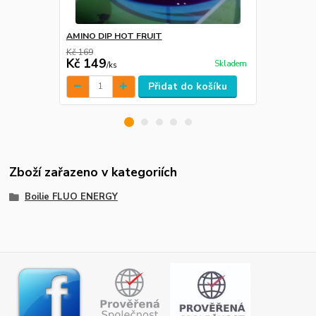
AMINO DIP HOT FRUIT
Boilie boos
Kč 169
Kč 149
Kč 119
Skladem
/
ks
/
ks
Přidat do košíku
Zboží zařazeno v kategoriích
Boilie FLUO ENERGY