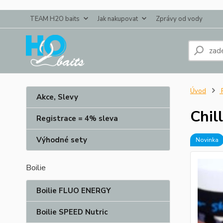
TEAM H2O baits
Jak nakupovat
Zprávy od vody
Úvod
P
Akce, Slevy
Chil
Registrace = 4% sleva
Výhodné sety
Novinka
Boilie
Boilie FLUO ENERGY
Boilie SPEED Nutric