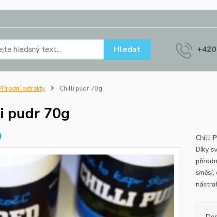
Hledat
+420
řírodní extrakty
Chilli pudr 70g
li pudr 70g
Chilli 
Díky s
přírodn
směsí, 
nástra
Dos