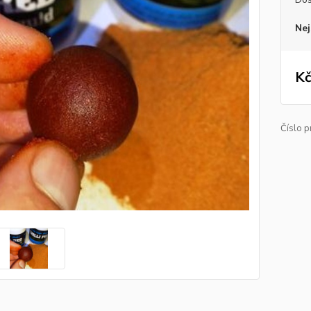
Nej
Kč
Číslo p