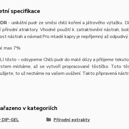
tní specifikace
PUDR
- unikátní pudr ze směsi chilli koření a játrového výtažku. 
í přírodní atraktory. Vhodné použití k zatraktivnění nástrah, bo
ost nástrah a návnad.Pro mladé kapry je nepříjemný až odpudivý
í: max 7%
I těsto – odsypeme Chilli pudr do malé dózy a přilijeme tekutou 
rstem mícháme, až se vytvoří propracované těstíčko. Toto těs
užijete, to už necháme na vašem uvážení. Takto připravená nástr
zařazeno v kategoriích
ý DIP-GEL
Přírodní extrakty