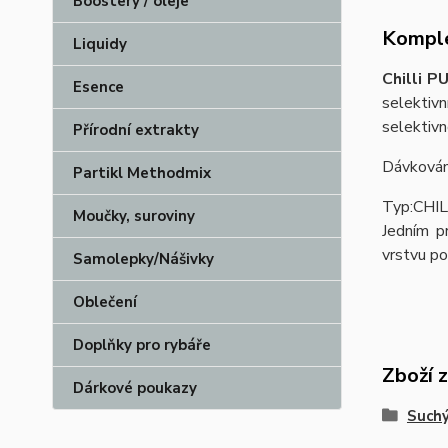
Boostery / oleje
Komple
Liquidy
Chilli 
Esence
selektivn
selektivn
Přírodní extrakty
Dávkován
Partikl Methodmix
Typ:CHILL
Moučky, suroviny
Jedním p
vrstvu po
Samolepky/Nášivky
Oblečení
Doplňky pro rybáře
Zboží 
Dárkové poukazy
Such