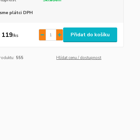
sme plátci DPH
 119
Přidat do košíku
/
ks
roduktu:
555
Hlídat cenu / dostupnost