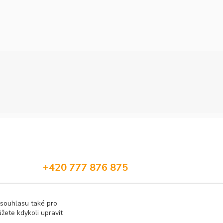
+420 777 876 875
info@h2obaits.cz
 souhlasu také pro
žete kdykoli upravit