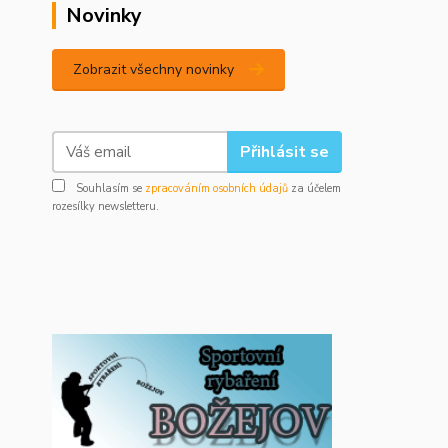
Novinky
Zobrazit všechny novinky
Přihlásit se
Souhlasím se
zpracováním osobních údajů
za účelem
rozesílky newsletteru.