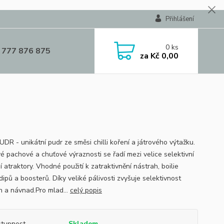
Přihlášení
0
ks
 777 876 875
za
Kč 0,00
PUDR - unikátní pudr ze směsi chilli koření a játrového výtažku.
vé pachové a chuťové výraznosti se řadí mezi velice selektivní
í atraktory. Vhodné použití k zatraktivnění nástrah, boilie
dipů a boosterů. Díky veliké pálivosti zvyšuje selektivnost
h a návnad.Pro mlad...
celý popis
tupnost
Skladem