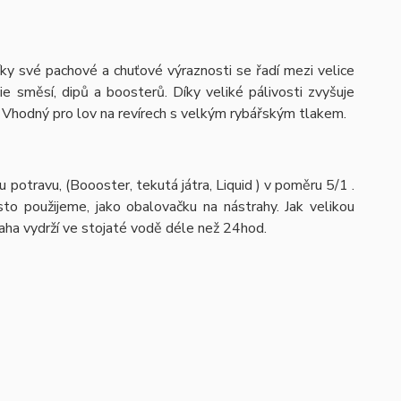
Díky své pachové a chuťové výraznosti se řadí mezi velice
ilie směsí, dipů a boosterů. Díky veliké pálivosti zvyšuje
. Vhodný pro lov na revírech s velkým rybářským tlakem.
potravu, (Boooster, tekutá játra, Liquid ) v poměru 5/1 .
to použijeme, jako obalovačku na nástrahy. Jak velikou
aha vydrží ve stojaté vodě déle než 24hod.