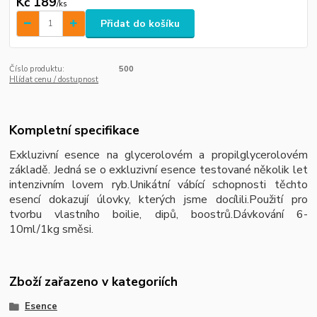
Kč 189
/
ks
Přidat do košíku
Číslo produktu:
500
Hlídat cenu / dostupnost
Kompletní specifikace
Exkluzivní esence na glycerolovém a propilglycerolovém
základě. Jedná se o exkluzivní esence testované několik let
intenzivním lovem ryb.Unikátní vábící schopnosti těchto
esencí dokazují úlovky, kterých jsme docílili.Použití pro
tvorbu vlastního boilie, dipů, boostrů.Dávkování 6-
10ml/1kg směsi.
Zboží zařazeno v kategoriích
Esence