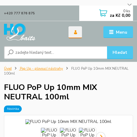
0
ks
+420 777 876 875
za
Kč 0,00
Menu
Hledat
Úvod
Pop Up - plovoucí nástrahy
FLUO PoP Up 10mm MIX NEUTRAL
100ml
FLUO PoP Up 10mm MIX
NEUTRAL 100ml
Novinka