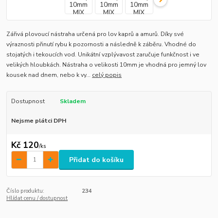
Zářivá plovoucí nástraha určená pro lov kaprů a amurů. Díky své
výraznosti přinutí rybu k pozornosti a následně k záběru. Vhodné do
stojatých i tekoucích vod. Unikátní vzplývavost zaručuje funkčnost i ve
velikých hloubkách. Nástraha o velikosti 10mm je vhodná pro jemný lov
kousek nad dnem, nebo k vy...
celý popis
Dostupnost
Skladem
Nejsme plátci DPH
Kč 120
/
ks
Přidat do košíku
Číslo produktu:
234
Hlídat cenu / dostupnost