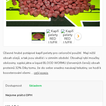
Úžasné hrubé potápivé kapří pelety pro celoroční použití. Mají nižší
obsah olejů, a tak jsou skvělé i v zimním období. Obsahují rybí moučky,
obiloviny, sypká játra a liquid BLOOD WORMU (červených červů) obsah
proteinů 32% Díky tomu, že do sebe snadno nasávají tekutiny, se hodí k
boosterování všemi ...
celý popis
Dostupnost
Skladem
Nejsme plátci DPH