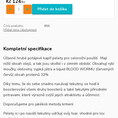
Kč 124
/
ks
Přidat do košíku
Číslo produktu:
855
Hlídat cenu / dostupnost
Kompletní specifikace
Úžasné hrubé potápivé kapří pelety pro celoroční použití. Mají
nižší obsah olejů, a tak jsou skvělé i v zimním období. Obsahují rybí
moučky, obiloviny, sypká játra a liquid BLOOD WORMU (červených
červů) obsah proteinů 32%
Díky tomu, že do sebe snadno nasávají tekutiny, se hodí k
boosterování všemi druhy boosterů a také tekutými přírodními
potravami, které výrazně zvýší jejich atraktivitu a účinnost.
Doporučujeme pro jakékoli metody krmení.
Pelety si i po nasátí tekutiny udržují svůj tvar, vhodné pro lov