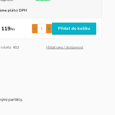
sme plátci DPH
 119
Přidat do košíku
/
ks
roduktu:
611
Hlídat cenu / dostupnost
nými partikly.