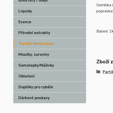
Boostery / oleje
Semínka m
popraskat
Liquidy
Esence
Balení: 1
Přírodní extrakty
Partikl Methodmix
Moučky, suroviny
Zboží 
Samolepky/Nášivky
Parti
Oblečení
Doplňky pro rybáře
Dárkové poukazy