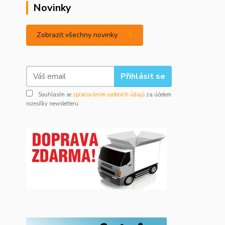
Novinky
Zobrazit všechny novinky
Přihlásit se
Souhlasím se
zpracováním osobních údajů
za účelem
rozesílky newsletteru.