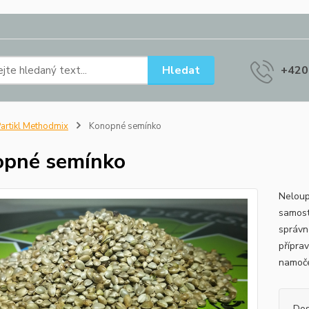
Hledat
+420
artikl Methodmix
Konopné semínko
opné semínko
Neloup
samosta
správné
přípra
namoče
Dos