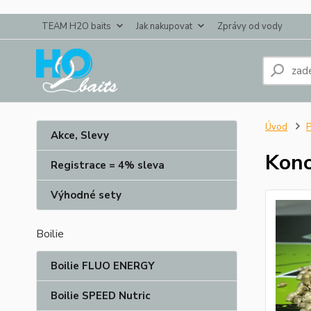
TEAM H2O baits
Jak nakupovat
Zprávy od vody
Úvod
P
Akce, Slevy
Kon
Registrace = 4% sleva
Výhodné sety
Boilie
Boilie FLUO ENERGY
Boilie SPEED Nutric