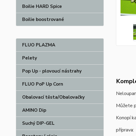
Boilie HARD Spice
Boilie boostrované
FLUO PLAZMA
Pelety
Pop Up - plovoucí nástrahy
Komple
FLUO PoP Up Corn
Neloupané
Obalovací těsta/Obalovačky
Můžete p
AMINO Dip
Konopí ka
Suchý DIP-GEL
příprava: