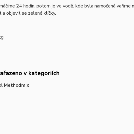
áčíme 24 hodin, potom je ve vodě, kde byla namočená vaříme na 
 a objevit se zelené klíčky.
kg
zařazeno v kategoriích
kl Methodmix