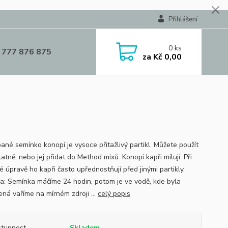
Přihlášení
0
ks
 777 876 875
za
Kč 0,00
ané semínko konopí je vysoce přitažlivý partikl. Můžete použít
tně, nebo jej přidat do Method mixů. Konopí kapři milují. Při
 úpravě ho kapři často upřednostňují před jinými partikly.
va: Semínka máčíme 24 hodin, potom je ve vodě, kde byla
ná vaříme na mírném zdroji ...
celý popis
tupnost
Skladem