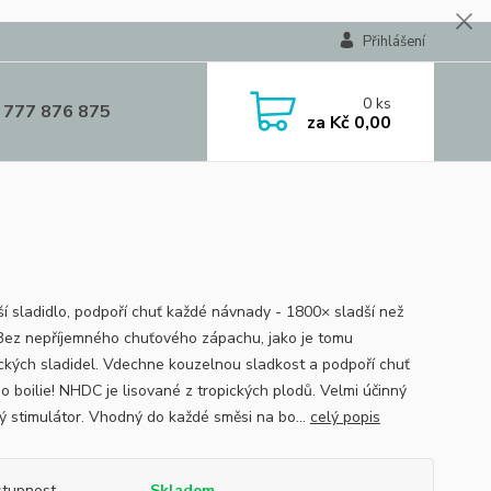
Přihlášení
0
ks
 777 876 875
za
Kč 0,00
ší sladidlo, podpoří chuť každé návnady - 1800× sladší než
!.Bez nepříjemného chuťového zápachu, jako je tomu
ických sladidel. Vdechne kouzelnou sladkost a podpoří chuť
o boilie! NHDC je lisované z tropických plodů. Velmi účinný
ý stimulátor. Vhodný do každé směsi na bo...
celý popis
tupnost
Skladem