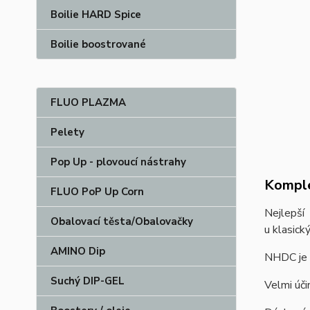
Boilie HARD Spice
Boilie boostrované
FLUO PLAZMA
Pelety
Pop Up - plovoucí nástrahy
Komple
FLUO PoP Up Corn
Nejlepší
Obalovací těsta/Obalovačky
u klasick
AMINO Dip
NHDC je l
Suchý DIP-GEL
Velmi úči