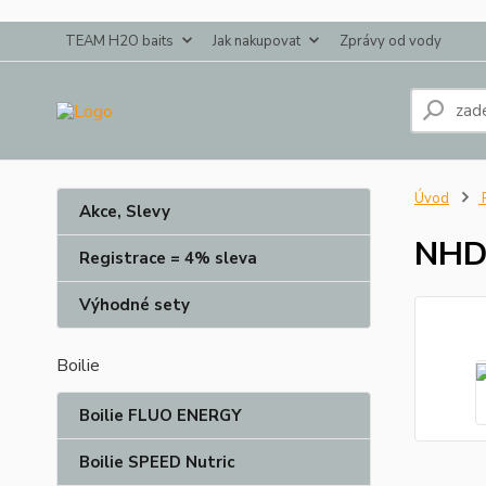
TEAM H2O baits
Jak nakupovat
Zprávy od vody
Úvod
P
Akce, Slevy
NHDC
Registrace = 4% sleva
Výhodné sety
Boilie
Boilie FLUO ENERGY
Boilie SPEED Nutric