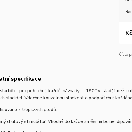
Nej
Kč
Číslo p
tní specifikace
 sladidlo, podpoří chuť každé návnady - 1800× sladší než cuk
ých sladidel. Vdechne kouzelnou sladkost a podpoří chuť každého 
isované z tropických plodů.
nný chuťový stimulátor. Vhodný do každé směsi na boilie, dipování 