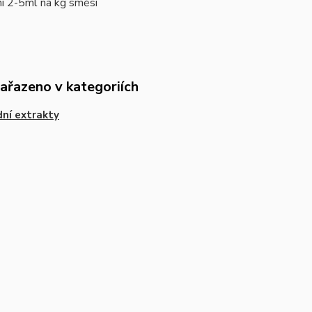
í 2-5ml na kg směsi
zařazeno v kategoriích
dní extrakty