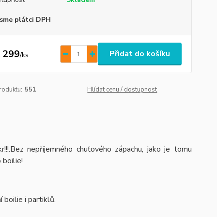
sme plátci DPH
 299
Přidat do košíku
/
ks
roduktu:
551
Hlídat cenu / dostupnost
r!!!.Bez nepříjemného chuťového zápachu, jako je tomu
boilie!
boilie i partiklů.