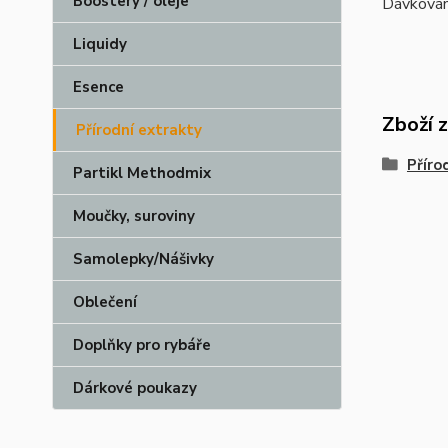
Boostery / oleje
Dávkován
Liquidy
Esence
Zboží 
Přírodní extrakty
Příro
Partikl Methodmix
Moučky, suroviny
Samolepky/Nášivky
Oblečení
Doplňky pro rybáře
Dárkové poukazy