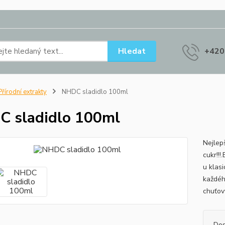
Hledat
+420
řírodní extrakty
NHDC sladidlo 100ml
 sladidlo 100ml
Nejlep
cukr!!
u klas
každéh
chuťov
Dos