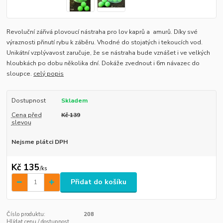
Revoluční zářivá plovoucí nástraha pro lov kaprů a amurů. Díky své
výraznosti přinutí rybu k záběru. Vhodné do stojatých i tekoucích vod.
Unikátní vzplývavost zaručuje, že se nástraha bude vznášet i ve velkých
hloubkách po dobu několika dní. Dokáže zvednout i 6m návazec do
sloupce.
celý popis
Dostupnost
Skladem
Cena před
Kč 139
slevou
Nejsme plátci DPH
Kč 135
/
ks
Přidat do košíku
Číslo produktu:
208
Hlídat cenu / dostupnost