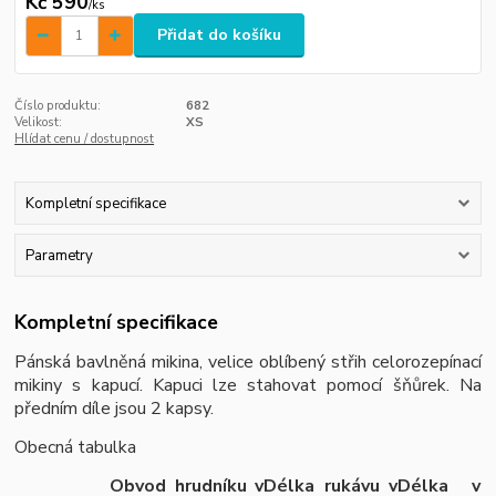
Kč 590
/
ks
Přidat do košíku
Číslo produktu:
682
Velikost:
XS
Hlídat cenu / dostupnost
Kompletní specifikace
Parametry
Kompletní specifikace
Pánská bavlněná mikina, velice oblíbený střih celorozepínací
mikiny s kapucí. Kapuci lze stahovat pomocí šňůrek. Na
předním díle jsou 2 kapsy.
Obecná tabulka
Obvod hrudníku v
Délka rukávu v
Délka v