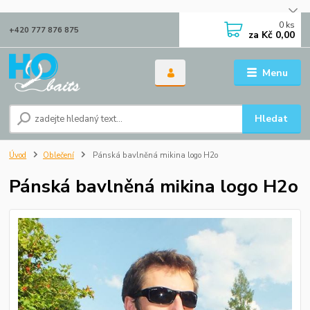
0
ks
+420 777 876 875
za
Kč 0,00
Menu
Hledat
Úvod
Oblečení
Pánská bavlněná mikina logo H2o
Pánská bavlněná mikina logo H2o