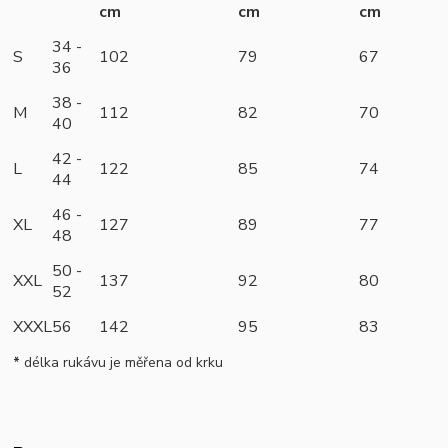
cm
cm
cm
34 -
S
102
79
67
36
38 -
M
112
82
70
40
42 -
L
122
85
74
44
46 -
XL
127
89
77
48
50 -
XXL
137
92
80
52
XXXL
56
142
95
83
*
délka rukávu je měřena od krku