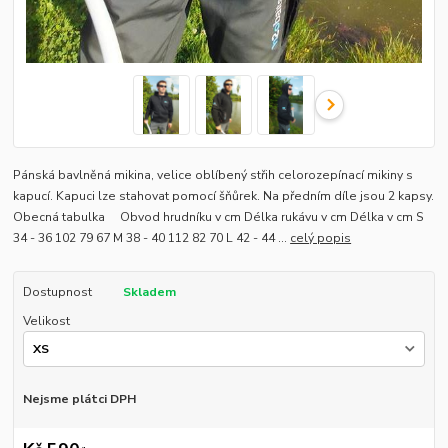
Pánská bavlněná mikina, velice oblíbený střih celorozepínací mikiny s
kapucí. Kapuci lze stahovat pomocí šňůrek. Na předním díle jsou 2 kapsy.
Obecná tabulka Obvod hrudníku v cm Délka rukávu v cm Délka v cm S
34 - 36 102 79 67 M 38 - 40 112 82 70 L 42 - 44 ...
celý popis
Dostupnost
Skladem
Velikost
Nejsme plátci DPH