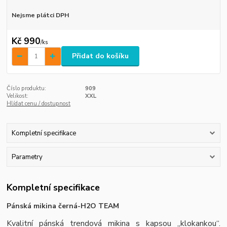
Nejsme plátci DPH
Kč 990
/
ks
Přidat do košíku
Číslo produktu:
909
Velikost:
XXL
Hlídat cenu / dostupnost
Kompletní specifikace
Parametry
Kompletní specifikace
Pánská mikina černá-
H2O TEAM
Kvalitní pánská trendová mikina s kapsou „klokankou“.