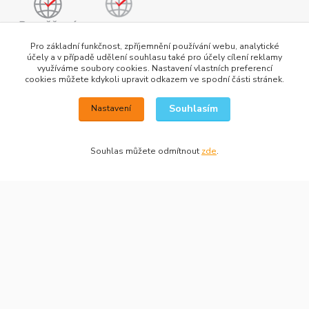
Pro základní funkčnost, zpříjemnění používání webu, analytické
účely a v případě udělení souhlasu také pro účely cílení reklamy
využíváme soubory cookies. Nastavení vlastních preferencí
cookies můžete kdykoli upravit odkazem ve spodní části stránek.
Souhlasím
Nastavení
Souhlas můžete odmítnout
zde
.
+420 777 876 875
info@h2obaits.cz