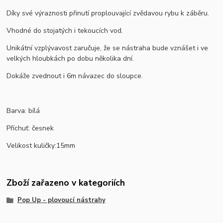
Díky své výraznosti přinutí proplouvající zvědavou rybu k záběru.
Vhodné do stojatých i tekoucích vod.
Unikátní vzplývavost zaručuje, že se nástraha bude vznášet i ve
velkých hloubkách po dobu několika dní.
Dokáže zvednout i 6m návazec do sloupce.
Barva: bílá
Příchuť: česnek
Velikost kuličky:15mm
Zboží zařazeno v kategoriích
Pop Up - plovoucí nástrahy