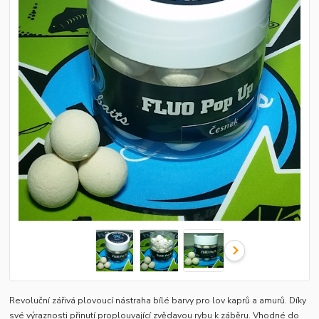
Revoluční zářivá plovoucí nástraha bílé barvy pro lov kaprů a amurů. Díky
své výraznosti přinutí proplouvající zvědavou rybu k záběru. Vhodné do