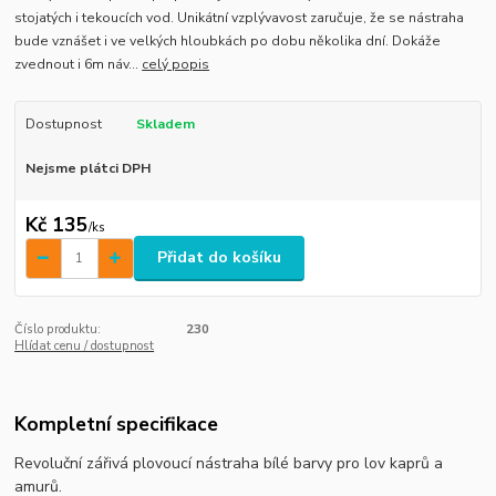
stojatých i tekoucích vod. Unikátní vzplývavost zaručuje, že se nástraha
bude vznášet i ve velkých hloubkách po dobu několika dní. Dokáže
zvednout i 6m náv...
celý popis
Dostupnost
Skladem
Nejsme plátci DPH
Kč 135
/
ks
Přidat do košíku
Číslo produktu:
230
Hlídat cenu / dostupnost
Kompletní specifikace
Revoluční zářivá plovoucí nástraha bílé barvy pro lov kaprů a
amurů.