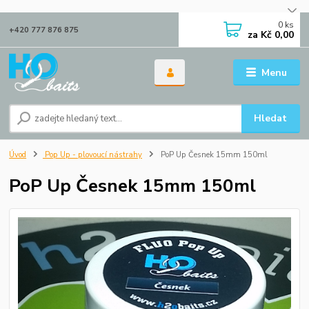
0
ks
+420 777 876 875
za
Kč 0,00
Menu
Hledat
Úvod
Pop Up - plovoucí nástrahy
PoP Up Česnek 15mm 150ml
PoP Up Česnek 15mm 150ml