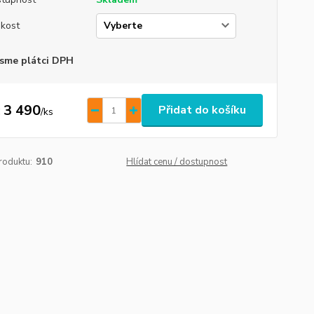
ikost
sme plátci DPH
 3 490
Přidat do košíku
/
ks
roduktu:
910
Hlídat cenu / dostupnost