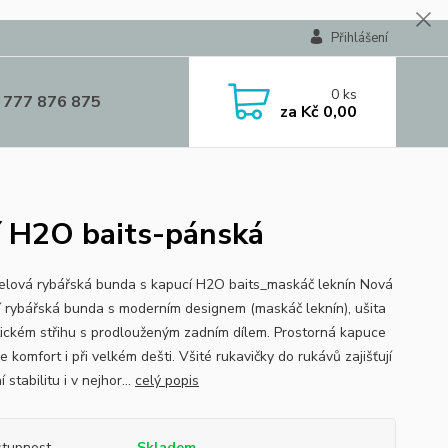
Přihlášení
0
ks
 777 876 875
za
Kč 0,00
í H2O baits-pánská
elová rybářská bunda s kapucí H2O baits_maskáč leknín Nová
í rybářská bunda s moderním designem (maskáč leknín), ušita
tickém střihu s prodlouženým zadním dílem. Prostorná kapuce
je komfort i při velkém dešti. Všité rukavičky do rukávů zajišťují
í stabilitu i v nejhor...
celý popis
tupnost
Skladem