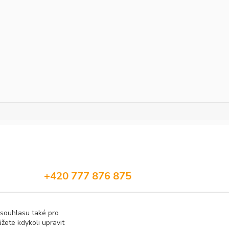
+420 777 876 875
info@h2obaits.cz
 souhlasu také pro
žete kdykoli upravit