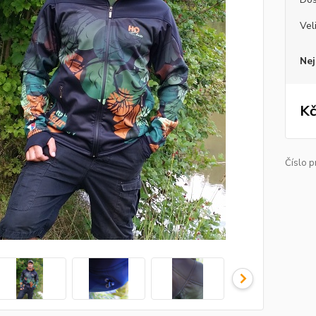
Vel
Nej
Kč
Číslo p