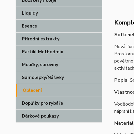
Boostery / oleje
Liquidy
Komple
Esence
Softchel
Přírodní extrakty
Nová fun
Partikl Methodmix
Prostorn
povětrno
Moučky, suroviny
aktivitác
Samolepky/Nášivky
Popis:
So
Oblečení
Vlastnos
Doplňky pro rybáře
Voděodol
náprsní k
Dárkové poukazy
Materiál