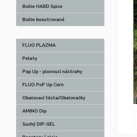
Boilie HARD Spice
Boilie boostrované
FLUO PLAZMA
Pelety
Pop Up - plovoucí nástrahy
FLUO PoP Up Corn
Obalovací těsta/Obalovačky
AMINO Dip
Suchý DIP-GEL