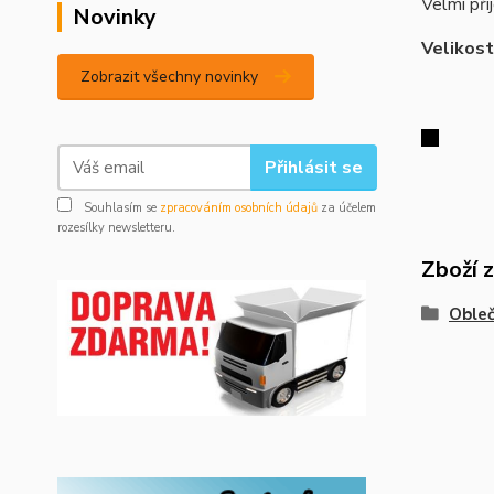
Velmi pří
Novinky
Velikost
Zobrazit všechny novinky
Přihlásit se
Souhlasím se
zpracováním osobních údajů
za účelem
rozesílky newsletteru.
Zboží 
Obleč