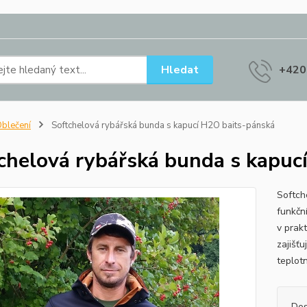
Hledat
+420
blečení
Softchelová rybářská bunda s kapucí H2O baits-pánská
chelová rybářská bunda s kapuc
Softch
funkčn
v prak
zajišťu
teplotn
Dos