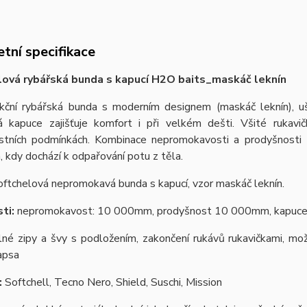
tní specifikace
ová rybářská bunda s kapucí H2O baits_maskáč leknín
kční rybářská bunda s moderním designem (maskáč leknín), uš
á kapuce zajišťuje komfort i při velkém dešti. Všité rukavičky
stních podmínkách. Kombinace nepromokavosti a prodyšnosti za
h, kdy dochází k odpařování potu z těla.
ftchelová nepromokavá bunda s kapucí, vzor maskáč leknín.
ti:
nepromokavost: 10 000mm, prodyšnost 10 000mm, kapuce
né zipy a švy s podložením, zakončení rukávů rukavičkami, možn
apsa
:
Softchell, Tecno Nero, Shield, Suschi, Mission