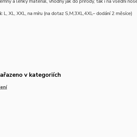
jemný a lehký materiál, vhodný jak do přírody, tak i na všední noš
i:
L, XL, XXL, na míru (na dotaz S,M,3XL,4XL– dodání 2 měsíce)
zařazeno v kategoriích
ení