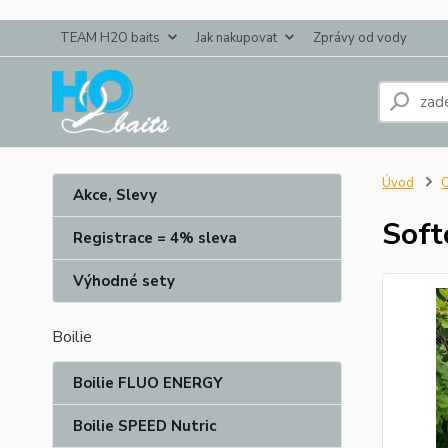
TEAM H2O baits
Jak nakupovat
Zprávy od vody
Úvod
O
Akce, Slevy
Soft
Registrace = 4% sleva
Výhodné sety
Boilie
Boilie FLUO ENERGY
Boilie SPEED Nutric