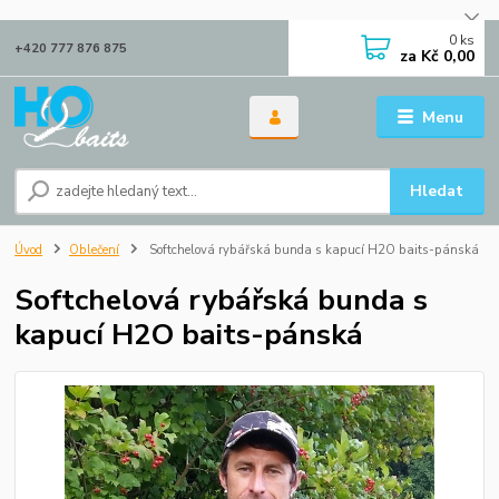
0
ks
+420 777 876 875
za
Kč 0,00
Menu
Hledat
Úvod
Oblečení
Softchelová rybářská bunda s kapucí H2O baits-pánská
Softchelová rybářská bunda s
kapucí H2O baits-pánská