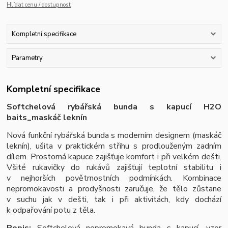
Hlídat cenu / dostupnost
Kompletní specifikace
Parametry
Kompletní specifikace
Softchelová rybářská bunda s kapucí H2O
baits_maskáč leknín
Nová funkční rybářská bunda s moderním designem (maskáč
leknín), ušita v praktickém střihu s prodlouženým zadním
dílem. Prostorná kapuce zajišťuje komfort i při velkém dešti.
Všité rukavičky do rukávů zajišťují teplotní stabilitu i
v nejhorších povětrnostních podmínkách. Kombinace
nepromokavosti a prodyšnosti zaručuje, že tělo zůstane
v suchu jak v dešti, tak i při aktivitách, kdy dochází
k odpařování potu z těla.
Popis:
Softchelová nepromokavá bunda s kapucí, vzor