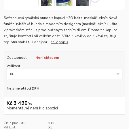
Softchelová rybářská bunda s kapucí H2O baits_maskáč leknín Nová
funkční rybářská bunda s moderním designem (maskáč leknín), ušita
v praktickém střihu s prodlouženým zadním dílem. Prostorná kapuce
zajišťuje komfort i při velkém dešti. Všité rukavičky do rukávů zajišťují
teplotní stabilitu i v nejhor...
celý popis
Dostupnost
Není skladem
Velikost
Nejsme plátci DPH
Kč 3 490
/
ks
Momentálně není k dispozici
Číslo produktu:
910
Velikost:
XL