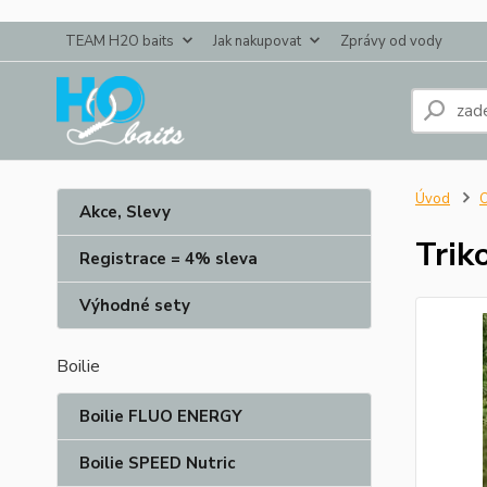
TEAM H2O baits
Jak nakupovat
Zprávy od vody
Úvod
O
Akce, Slevy
Trik
Registrace = 4% sleva
Výhodné sety
Boilie
Boilie FLUO ENERGY
Boilie SPEED Nutric