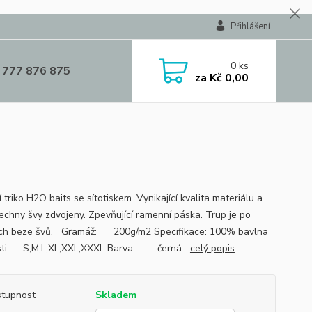
Přihlášení
0
ks
 777 876 875
za
Kč 0,00
í triko H2O baits se sítotiskem. Vynikající kvalita materiálu a
Všechny švy zdvojeny. Zpevňující ramenní páska. Trup je po
ch beze švů. Gramáž: 200g/m2 Specifikace: 100% bavlna
osti: S,M,L,XL,XXL,XXXL Barva: černá
celý popis
tupnost
Skladem