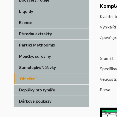
Boostery / oleje
Komple
Liquidy
Kvalitní 
Esence
Vynikající
Přírodní extrakty
Zpevňujíc
Partikl Methodmix
Moučky, suroviny
Gramáž
Samolepky/Nášivky
Specifik
Oblečení
Velikost
Barva: 
Doplňky pro rybáře
Dárkové poukazy