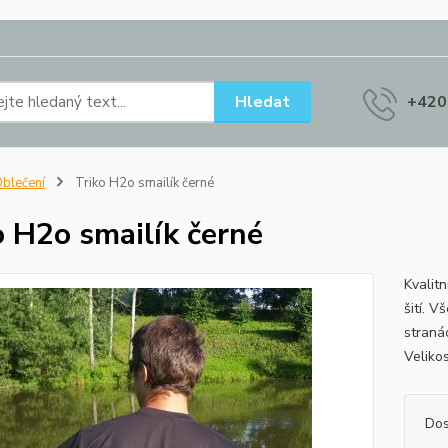
Hledat
+420
blečení
Triko H2o smailík černé
o H2o smailík černé
Kvalitn
šití. 
straná
Velik
Dos