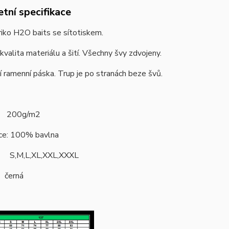
tní specifikace
triko H2O baits se sítotiskem.
 kvalita materiálu a šití. Všechny švy zdvojeny.
í ramenní páska. Trup je po stranách beze švů.
: 200g/m2
ace: 100% bavlna
i: S,M,L,XL,XXL,XXXL
černá