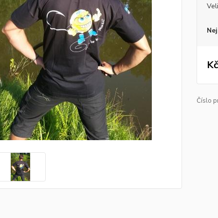
Vel
Nej
Kč
Číslo p