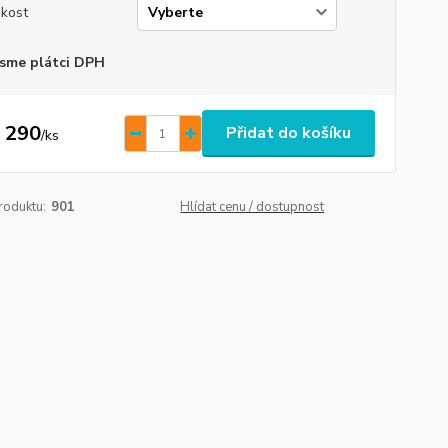
ikost
sme plátci DPH
 290
Přidat do košíku
/
ks
roduktu:
901
Hlídat cenu / dostupnost