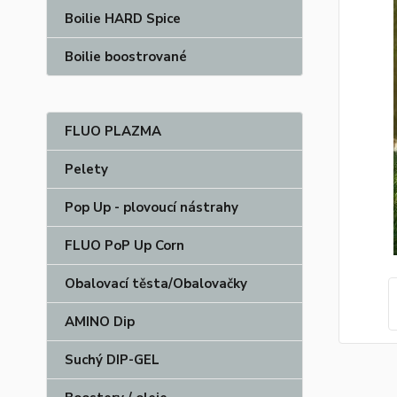
Boilie HARD Spice
Boilie boostrované
FLUO PLAZMA
Pelety
Pop Up - plovoucí nástrahy
FLUO PoP Up Corn
Obalovací těsta/Obalovačky
AMINO Dip
Suchý DIP-GEL