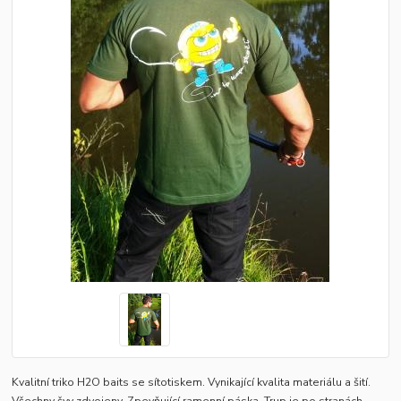
Kvalitní triko H2O baits se sítotiskem. Vynikající kvalita materiálu a šití.