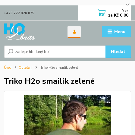
0
ks
+420 777 876 875
za
Kč 0,00
Menu
Hledat
Úvod
Oblečení
Triko H2o smailík zelené
Triko H2o smailík zelené