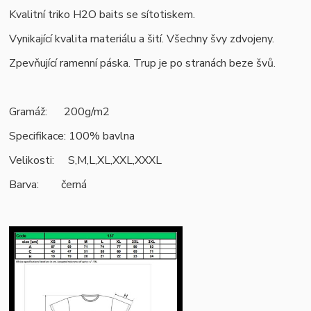
Kvalitní triko H2O baits se sítotiskem.
Vynikající kvalita materiálu a šití. Všechny švy zdvojeny.
Zpevňující ramenní páska. Trup je po stranách beze švů.
Gramáž: 200g/m2
Specifikace: 100% bavlna
Velikosti: S,M,L,XL,XXL,XXXL
Barva: černá