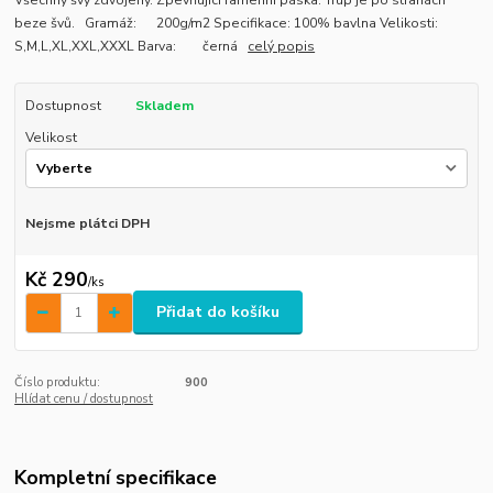
Všechny švy zdvojeny. Zpevňující ramenní páska. Trup je po stranách
beze švů. Gramáž: 200g/m2 Specifikace: 100% bavlna Velikosti:
S,M,L,XL,XXL,XXXL Barva: černá
celý popis
Dostupnost
Skladem
Velikost
Nejsme plátci DPH
Kč 290
/
ks
Přidat do košíku
Číslo produktu:
900
Hlídat cenu / dostupnost
Kompletní specifikace