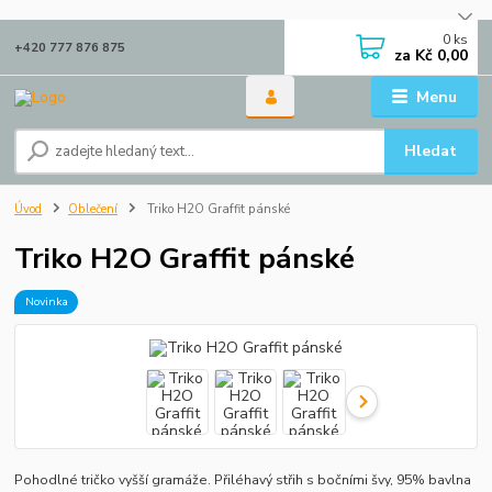
0
ks
+420 777 876 875
za
Kč 0,00
Menu
Hledat
Úvod
Oblečení
Triko H2O Graffit pánské
Triko H2O Graffit pánské
Novinka
Pohodlné tričko vyšší gramáže. Přiléhavý střih s bočními švy, 95% bavlna