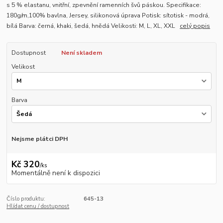
s 5 % elastanu, vnitřní, zpevnění ramenních švů páskou. Specifikace:
180g/m,100% bavlna, Jersey, silikonová úprava Potisk: sítotisk - modrá,
bílá Barva: černá, khaki, šedá, hnědá Velikosti: M, L, XL, XXL
celý popis
Dostupnost
Není skladem
Velikost
Barva
Nejsme plátci DPH
Kč 320
/
ks
Momentálně není k dispozici
Číslo produktu:
645-13
Hlídat cenu / dostupnost