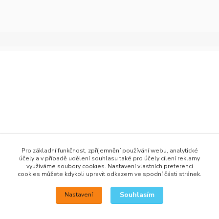
+420 777 876 875
Pro základní funkčnost, zpříjemnění používání webu, analytické
účely a v případě udělení souhlasu také pro účely cílení reklamy
info@h2obaits.cz
využíváme soubory cookies. Nastavení vlastních preferencí
cookies můžete kdykoli upravit odkazem ve spodní části stránek.
Souhlasím
Nastavení