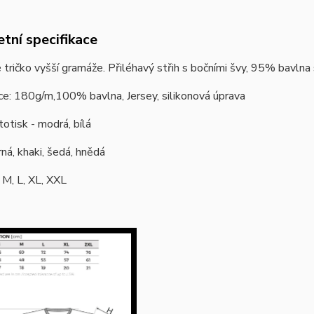
tní specifikace
tričko vyšší gramáže.
Přiléhavý střih s bočními švy, 95% bavlna 
ce: 180g/m,100% bavlna, Jersey, silikonová úprava
totisk - modrá, bílá
rná, khaki, šedá, hnědá
: M, L, XL, XXL