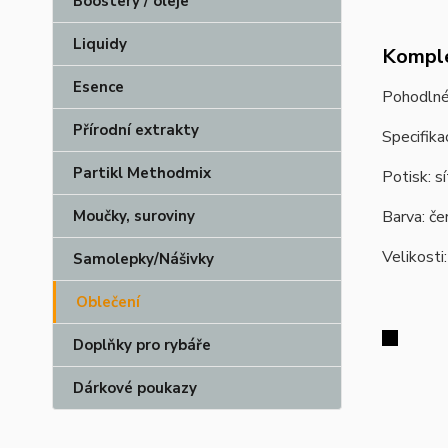
Boostery / oleje
Liquidy
Komple
Esence
Pohodlné 
Přírodní extrakty
Specifika
Partikl Methodmix
Potisk: sí
Barva: če
Moučky, suroviny
Velikosti
Samolepky/Nášivky
Oblečení
Doplňky pro rybáře
Dárkové poukazy