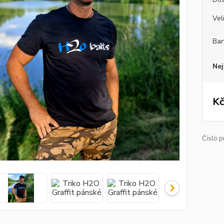
Vel
Bar
Nej
Kč
Číslo p