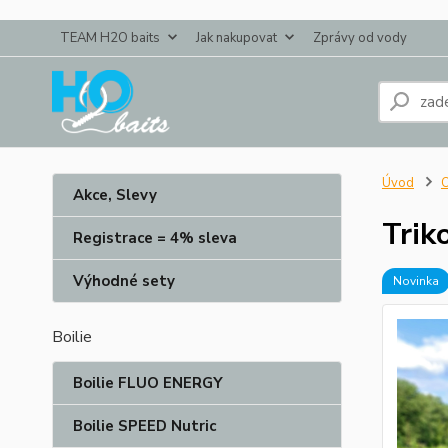
TEAM H2O baits
Jak nakupovat
Zprávy od vody
Úvod
O
Akce, Slevy
Trik
Registrace = 4% sleva
Výhodné sety
Novinka
Boilie
Boilie FLUO ENERGY
Boilie SPEED Nutric