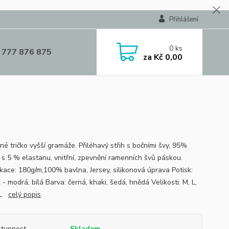
Přihlášení
0
ks
 777 876 875
za
Kč 0,00
né tričko vyšší gramáže. Přiléhavý střih s bočními švy, 95%
 s 5 % elastanu, vnitřní, zpevnění ramenních švů páskou.
ikace: 180g/m,100% bavlna, Jersey, silikonová úprava Potisk:
k - modrá, bílá Barva: černá, khaki, šedá, hnědá Velikosti: M, L,
XL
celý popis
tupnost
Skladem