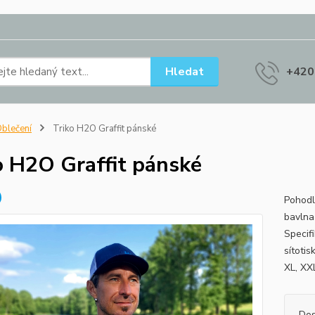
Hledat
+420
blečení
Triko H2O Graffit pánské
o H2O Graffit pánské
Pohodl
bavlna
Specif
sítotis
XL, X
Dos