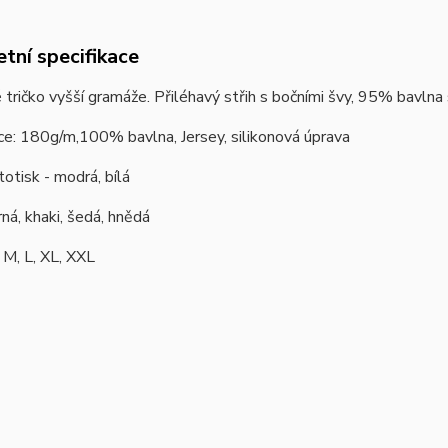
tní specifikace
tričko vyšší gramáže.
Přiléhavý střih s bočními švy, 95% bavlna 
ce: 180g/m,100% bavlna, Jersey, silikonová úprava
totisk - modrá, bílá
rná, khaki, šedá, hnědá
: M, L, XL, XXL