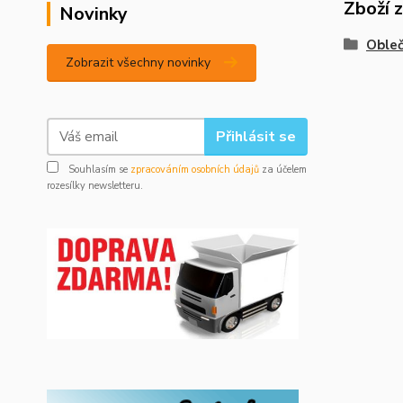
Zboží 
Novinky
Obleč
Zobrazit všechny novinky
Přihlásit se
Souhlasím se
zpracováním osobních údajů
za účelem
rozesílky newsletteru.