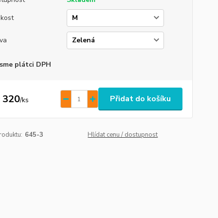
ikost
va
sme plátci DPH
 320
Přidat do košíku
/
ks
roduktu:
645-3
Hlídat cenu / dostupnost