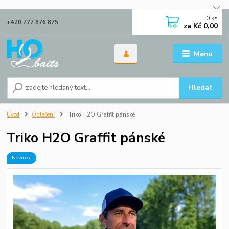
0
ks
+420 777 876 875
za
Kč 0,00
Menu
Hledat
Úvod
Oblečení
Triko H2O Graffit pánské
Triko H2O Graffit pánské
Novinka