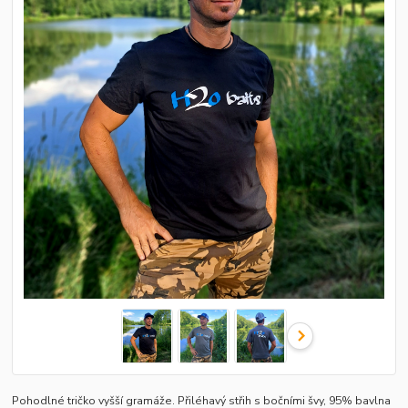
Pohodlné tričko vyšší gramáže. Přiléhavý střih s bočními švy, 95% bavlna