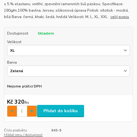
s 5 % elastanu, vnitřní, zpevnění ramenních švů páskou. Specifikace:
180g/m,100% bavlna, Jersey, silikonová úprava Potisk: sítotisk - modrá,
bílá Barva: černá, khaki, šedá, hnědá Velikosti: M, L, XL, XXL
celý popis
Dostupnost
Skladem
Velikost
Barva
Nejsme plátci DPH
Kč 320
/
ks
Přidat do košíku
Číslo produktu:
645-9
Hlídat cenu / dostupnost