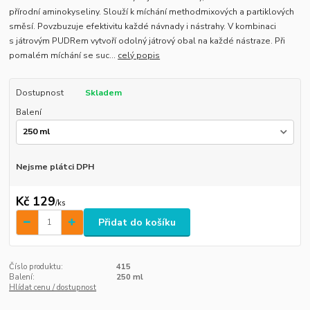
přírodní aminokyseliny. Slouží k míchání methodmixových a partiklových
směsí. Povzbuzuje efektivitu každé návnady i nástrahy. V kombinaci
s játrovým PUDRem vytvoří odolný játrový obal na každé nástraze. Při
pomalém míchání se suc...
celý popis
Dostupnost
Skladem
Balení
Nejsme plátci DPH
Kč 129
/
ks
Přidat do košíku
Číslo produktu:
415
Balení:
250 ml
Hlídat cenu / dostupnost