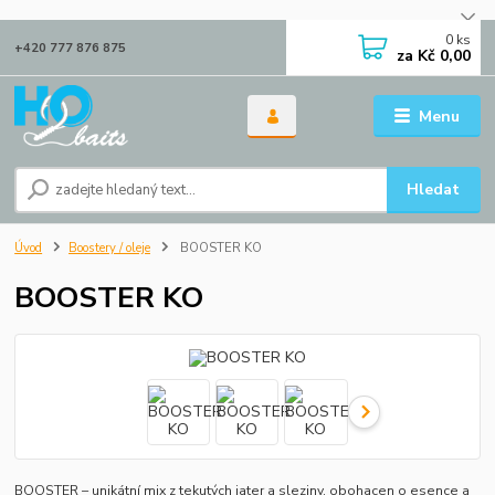
0
ks
+420 777 876 875
za
Kč 0,00
Menu
Hledat
Úvod
Boostery / oleje
BOOSTER KO
BOOSTER KO
BOOSTER – unikátní mix z tekutých jater a sleziny, obohacen o esence a