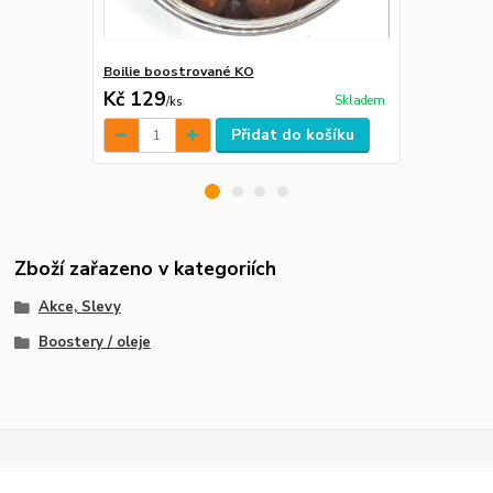
Boilie boostrované KO
AMINO DIP 
Kč 129
Kč 149
Skladem
/
ks
/
ks
Přidat do košíku
Zboží zařazeno v kategoriích
Akce, Slevy
Boostery / oleje