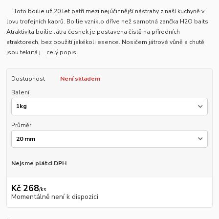
Toto boilie už 20 let patří mezi nejúčinnější nástrahy z naší kuchyně v
lovu trofejních kaprů. Boilie vzniklo dříve než samotná zančka H2O baits.
Atraktivita boilie Játra česnek je postavena čistě na přírodních
atraktorech, bez použití jakékoli esence. Nosičem játrové vůně a chutě
jsou tekutá j...
celý popis
Dostupnost
Není skladem
Balení
Průměr
Nejsme plátci DPH
Kč 268
/
ks
Momentálně není k dispozici