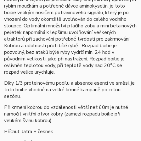
rybím moučkám a potřebné dávce aminokyselin, je toto
boilie velikým nosičem potravinového signálu, který je po
vhození do vody okomžitě uvolňován do celého vodního
sloupce. Optimální množství ptačího zobu a mini betainových
peletek napomáhá k lepšímu uvolňování veškerých
atraktorů při zachování potřebné tvrdosti pro zakrmování
Kobrou a odolnosti proti bílé rybě.
Rozpad boilie je
pozvolný, bez ataků býlé ryby vydrží min. 24 hod v
původním velikosti, jako při nastražení. Rozpad boilie je
ovlivněn teplotou vody, při teplotě vody nad 20°C se
rozpad velice urychluje.
Díky 1/3 proteinovému podílu a absence esencí ve směsi, je
toto boilie vhodné na velké krmné kampaně po celou
sezónu.
Při krmení kobrou do vzdálenosti větší než 60m je nutné
namočit vnitřní otvor kobry (zamezí rozpadu boilie při
velikém švihu kobrou)
Příchuť: Jatra + česnek