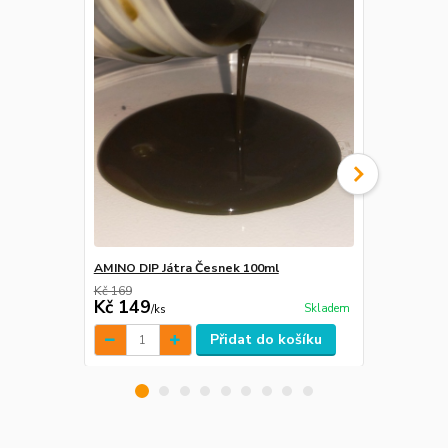
AMINO DIP Játra Česnek 100ml
Boilie boos
Kč 169
Kč 149
Kč 125
Skladem
/
ks
/
ks
Přidat do košíku