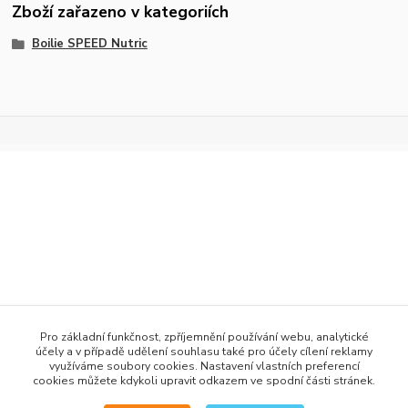
Zboží zařazeno v kategoriích
Boilie SPEED Nutric
+420 777 876 875
Pro základní funkčnost, zpříjemnění používání webu, analytické
účely a v případě udělení souhlasu také pro účely cílení reklamy
info@h2obaits.cz
využíváme soubory cookies. Nastavení vlastních preferencí
cookies můžete kdykoli upravit odkazem ve spodní části stránek.