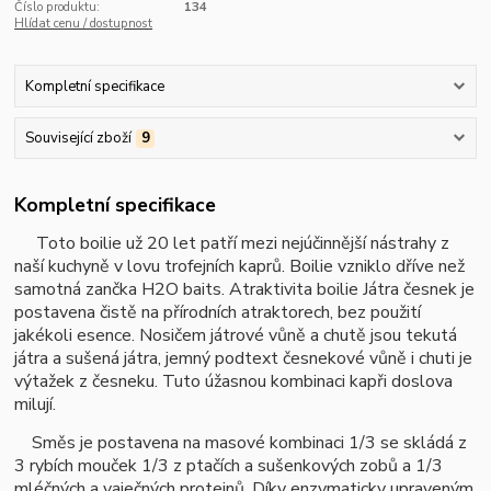
Číslo produktu:
134
Hlídat cenu / dostupnost
Kompletní specifikace
Související zboží
9
Kompletní specifikace
Toto boilie už 20 let patří mezi nejúčinnější nástrahy z
naší kuchyně v lovu trofejních kaprů. Boilie vzniklo dříve než
samotná zančka H2O baits. Atraktivita boilie Játra česnek je
postavena čistě na přírodních atraktorech, bez použití
jakékoli esence. Nosičem játrové vůně a chutě jsou tekutá
játra a sušená játra, jemný podtext česnekové vůně i chuti je
výtažek z česneku. Tuto úžasnou kombinaci kapři doslova
milují.
Směs je postavena na masové kombinaci 1/3 se skládá z
3 rybích mouček 1/3 z ptačích a sušenkových zobů a 1/3
mléčných a vaječných proteinů. Díky enzymaticky upraveným