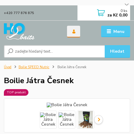
0
ks
+420 777 876 875
za
Kč 0,00
Menu
Hledat
Úvod
Boilie SPEED Nutric
Boilie Játra Česnek
Boilie Játra Česnek
TOP produkt