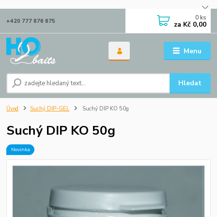
0
ks
+420 777 876 875
za
Kč 0,00
Menu
Hledat
Úvod
Suchý DIP-GEL
Suchý DIP KO 50g
Suchý DIP KO 50g
Novinka