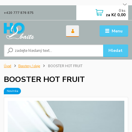
0
ks
+420 777 876 875
za
Kč 0,00
Menu
Hledat
Úvod
Boostery / oleje
BOOSTER HOT FRUIT
BOOSTER HOT FRUIT
Novinka