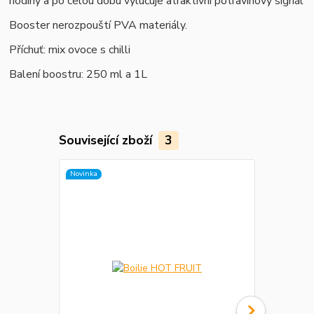
hodiny a po celou dobu vylučuje atraktivní potravinový signál
Booster nerozpouští PVA materiály.
Příchuť: mix ovoce s chilli
Balení boostru: 250 ml a 1L
Související zboží
3
Novinka