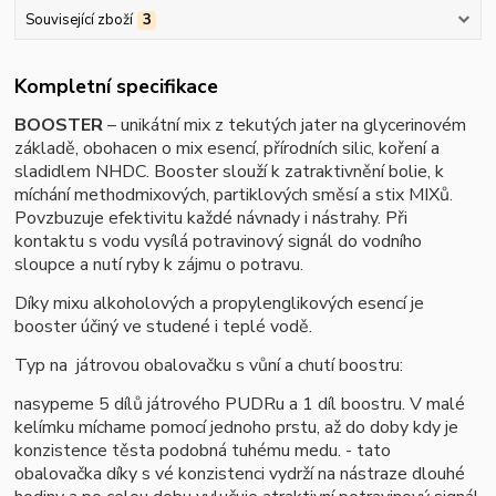
Související zboží
3
Kompletní specifikace
BOOSTER
– unikátní mix z tekutých jater na glycerinovém
základě, obohacen o mix esencí, přírodních silic, koření a
sladidlem NHDC. Booster slouží k zatraktivnění bolie, k
míchání methodmixových, partiklových směsí a stix MIXů.
Povzbuzuje efektivitu každé návnady i nástrahy. Při
kontaktu s vodu vysílá potravinový signál do vodního
sloupce a nutí ryby k zájmu o potravu.
Díky mixu alkoholových a propylenglikových esencí je
booster účiný ve studené i teplé vodě.
Typ na játrovou obalovačku s vůní a chutí boostru:
nasypeme 5 dílů játrového PUDRu a 1 díl boostru. V malé
kelímku míchame pomocí jednoho prstu, až do doby kdy je
konzistence těsta podobná tuhému medu. - tato
obalovačka díky s vé konzistenci vydrží na nástraze dlouhé