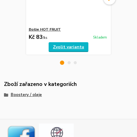
Boilie HOT FRUIT
Játrový PUD
Kč 83
Kč 119
Skladem
/
ks
/
ks
Zvolit variantu
Zboží zařazeno v kategoriích
Boostery / oleje