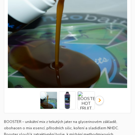
BOOSTER – unikátní mix z tekutých jater na glycerinovém základě,
obohacen o mix esencí, přírodních silic, koření a sladidlem NHDC.
Booster slouží k zatraktivnění bolie, k míchání methodmixových,