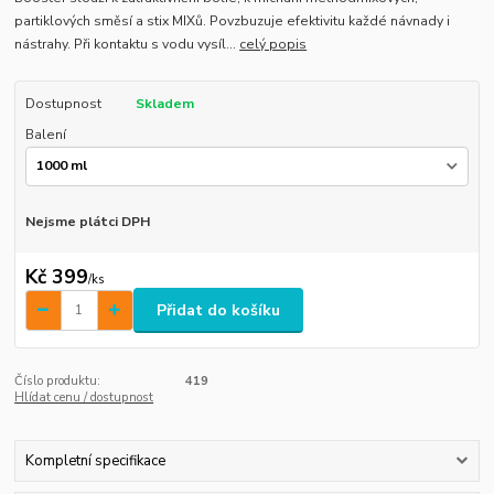
partiklových směsí a stix MIXů. Povzbuzuje efektivitu každé návnady i
nástrahy. Při kontaktu s vodu vysíl...
celý popis
Dostupnost
Skladem
Balení
Nejsme plátci DPH
Kč 399
/
ks
Přidat do košíku
Číslo produktu:
419
Hlídat cenu / dostupnost
Kompletní specifikace